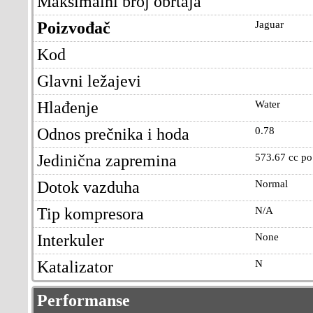
Maksimalni broj obrtaja
Poizvođač
Jaguar
Kod
Glavni ležajevi
Hlađenje
Water
Odnos prečnika i hoda
0.78
Jedinična zapremina
573.67 cc po 
Dotok vazduha
Normal
Tip kompresora
N/A
Interkuler
None
Katalizator
N
Performanse