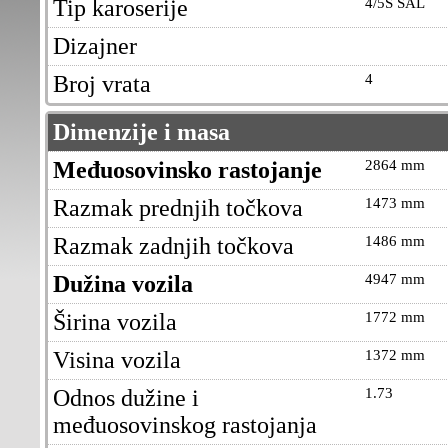
Tip karoserije
4/5S SAL
Dizajner
Broj vrata
4
Dimenzije i masa
Međuosovinsko rastojanje
2864 mm
Razmak prednjih točkova
1473 mm
Razmak zadnjih točkova
1486 mm
Dužina vozila
4947 mm
Širina vozila
1772 mm
Visina vozila
1372 mm
Odnos dužine i
1.73
međuosovinskog rastojanja