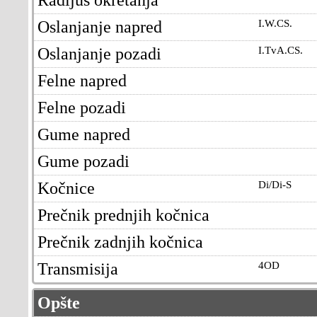
Oslanjanje napred
I.W.CS.
Oslanjanje pozadi
I.TvA.CS.
Felne napred
Felne pozadi
Gume napred
Gume pozadi
Kočnice
Di/Di-S
Prečnik prednjih kočnica
Prečnik zadnjih kočnica
Transmisija
4OD
Opšte