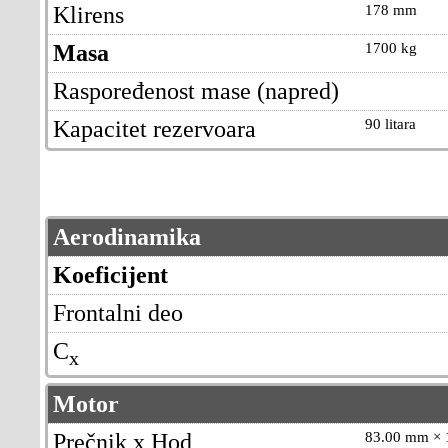
Klirens
178 mm
Masa
1700 kg
Raspoređenost mase (napred)
Kapacitet rezervoara
90 litara
Aerodinamika
Koeficijent
Frontalni deo
C
x
Motor
Prečnik x Hod
83.00 mm ×