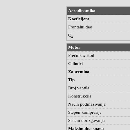
Aerodinamika
Koeficijent
Frontalni deo
C
x
Motor
Prečnik x Hod
Cilindri
Zapremina
Tip
Broj ventila
Konstrukcija
Način podmazivanja
Stepen kompresije
Sistem ubrizgavanja
Maksimalna snaga