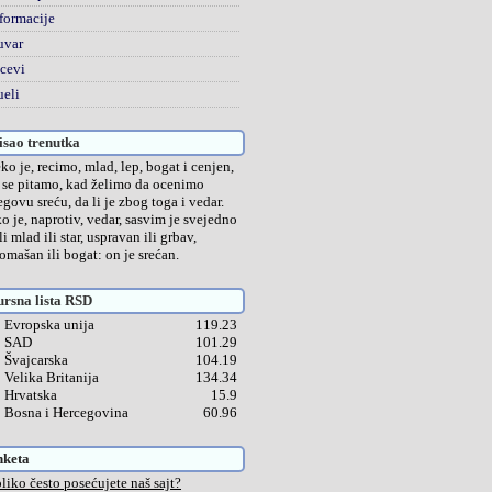
formacije
uvar
cevi
eli
sao trenutka
ko je, recimo, mlad, lep, bogat i cenjen,
 se pitamo, kad želimo da ocenimo
egovu sreću, da li je zbog toga i vedar.
o je, naprotiv, vedar, sasvim je svejedno
 li mlad ili star, uspravan ili grbav,
romašan ili bogat: on je srećan.
rsna lista RSD
Evropska unija
119.23
SAD
101.29
Švajcarska
104.19
Velika Britanija
134.34
Hrvatska
15.9
Bosna i Hercegovina
60.96
nketa
liko često posećujete naš sajt?