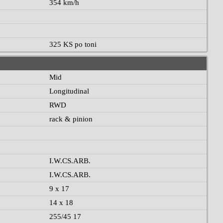
354 km/h
325 KS po toni
Mid
Longitudinal
RWD
rack & pinion
I.W.CS.ARB.
I.W.CS.ARB.
9 x 17
14 x 18
255/45 17