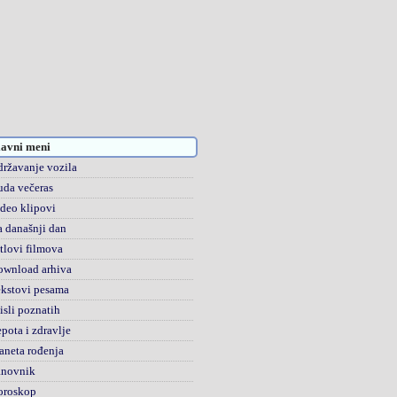
avni meni
ržavanje vozila
da večeras
deo klipovi
 današnji dan
tlovi filmova
ownload arhiva
kstovi pesama
sli poznatih
pota i zdravlje
aneta rođenja
anovnik
oroskop