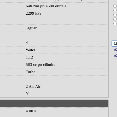
640 Nm pri 4500 obrtaja
2299 kPa
Jaguar
4
Li
A
Water
A
1.12
583 cc po cilindru
Turbo
2 Air-Air
Y
4.00 s