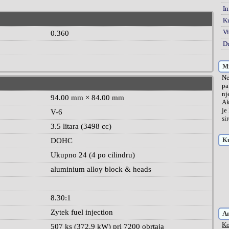
In
K
Vi
0.360
Du
Mi
Ne
pa
nj
94.00 mm × 84.00 mm
Ak
je
V-6
si
3.5 litara (3498 cc)
Ku
DOHC
Ukupno 24 (4 po cilindru)
aluminium alloy block & heads
8.30:1
Zytek fuel injection
A
Ko
507 ks (372.9 kW) pri 7200 obrtaja