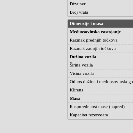
Dizajner
Broj vrata
Dimenzije i masa
Međuosovinsko rastojanje
Razmak prednjih točkova
Razmak zadnjih točkova
Dužina vozila
Širina vozila
Visina vozila
Odnos dužine i međuosovinskog r
Klirens
Masa
Raspoređenost mase (napred)
Kapacitet rezervoara