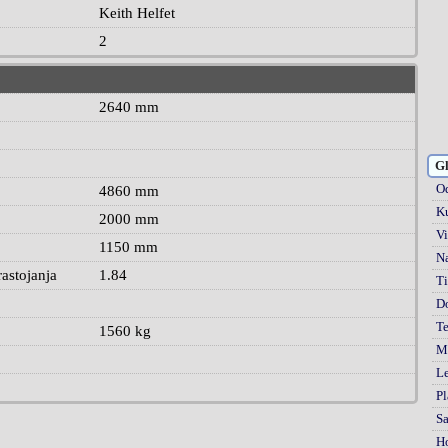
Keith Helfet
2
2640 mm
Gl
Od
4860 mm
Ku
2000 mm
Vi
1150 mm
Na
astojanja
1.84
Ti
D
Te
1560 kg
Mi
Le
Pl
S
H