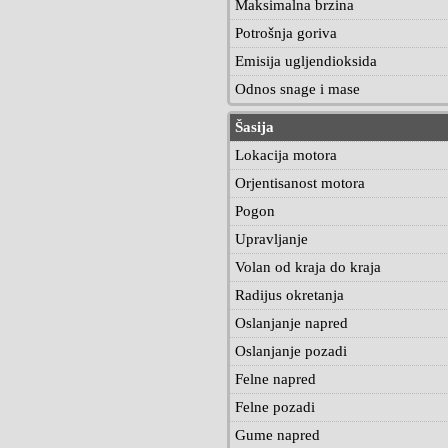
Maksimalna brzina
Potrošnja goriva
Emisija ugljendioksida
Odnos snage i mase
Šasija
Lokacija motora
Orjentisanost motora
Pogon
Upravljanje
Volan od kraja do kraja
Radijus okretanja
Oslanjanje napred
Oslanjanje pozadi
Felne napred
Felne pozadi
Gume napred