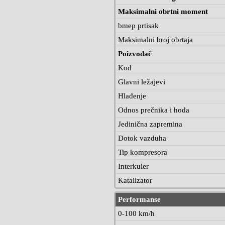
Maksimalni obrtni moment
bmep prtisak
Maksimalni broj obrtaja
Poizvođač
Kod
Glavni ležajevi
Hlađenje
Odnos prečnika i hoda
Jedinična zapremina
Dotok vazduha
Tip kompresora
Interkuler
Katalizator
Performanse
0-100 km/h