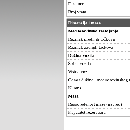
Dizajner
Broj vrata
Dimenzije i masa
Međuosovinsko rastojanje
Razmak prednjih točkova
Razmak zadnjih točkova
Dužina vozila
Širina vozila
Visina vozila
Odnos dužine i međuosovinskog r
Klirens
Masa
Raspoređenost mase (napred)
Kapacitet rezervoara