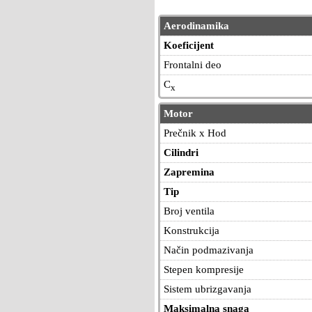
Aerodinamika
Koeficijent
Frontalni deo
C
x
Motor
Prečnik x Hod
Cilindri
Zapremina
Tip
Broj ventila
Konstrukcija
Način podmazivanja
Stepen kompresije
Sistem ubrizgavanja
Maksimalna snaga