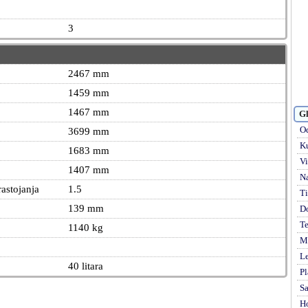
3
2467 mm
1459 mm
1467 mm
Gl
Od
3699 mm
Ku
1683 mm
Vi
1407 mm
Na
astojanja
1.5
Ti
139 mm
D
Te
1140 kg
Mi
Le
40 litara
Pl
S
H