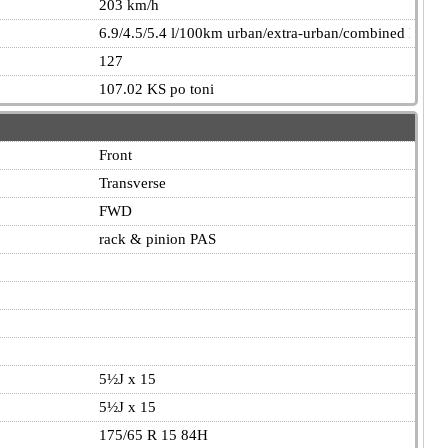
203 km/h
6.9/4.5/5.4 l/100km urban/extra-urban/combined EU5
127
107.02 KS po toni
Front
Transverse
FWD
rack & pinion PAS
5½J x 15
5½J x 15
175/65 R 15 84H