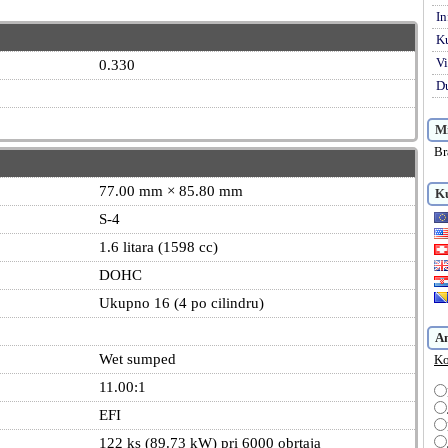
In
K
Vi
0.330
Du
Mi
Br
77.00 mm × 85.80 mm
Ku
S-4
1.6 litara (1598 cc)
DOHC
Ukupno 16 (4 po cilindru)
A
Wet sumped
Ko
11.00:1
EFI
122 ks (89.73 kW) pri 6000 obrtaja