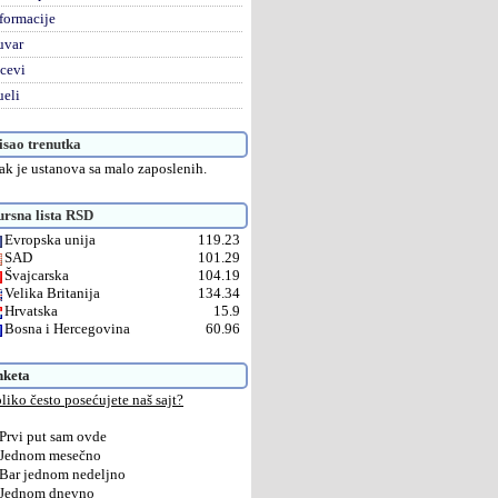
formacije
uvar
cevi
eli
sao trenutka
ak je ustanova sa malo zaposlenih.
rsna lista RSD
Evropska unija
119.23
SAD
101.29
Švajcarska
104.19
Velika Britanija
134.34
Hrvatska
15.9
Bosna i Hercegovina
60.96
nketa
liko često posećujete naš sajt?
Prvi put sam ovde
Jednom mesečno
Bar jednom nedeljno
Jednom dnevno