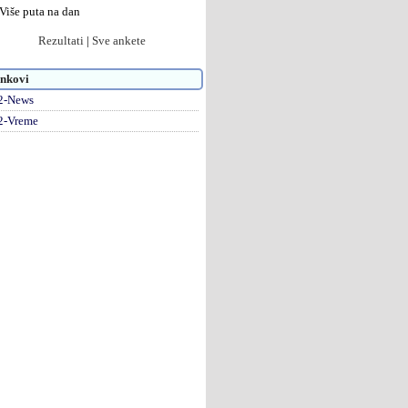
Više puta na dan
Rezultati
|
Sve ankete
nkovi
2-News
2-Vreme