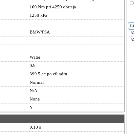
160 Nm pri 4250 obrtaja
1258 kPa
Li
BMW/PSA
A
A
Water
0.9
399.5 cc po cilindru
Normal
N/A
None
Y
9.10 s