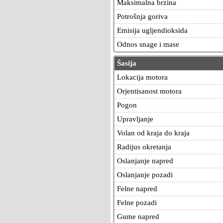
Maksimalna brzina
Potrošnja goriva
Emisija ugljendioksida
Odnos snage i mase
Šasija
Lokacija motora
Orjentisanost motora
Pogon
Upravljanje
Volan od kraja do kraja
Radijus okretanja
Oslanjanje napred
Oslanjanje pozadi
Felne napred
Felne pozadi
Gume napred