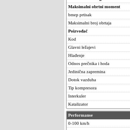
Maksimalni obrtni moment
bmep prtisak
Maksimalni broj obrtaja
Poizvođač
Kod
Glavni ležajevi
Hlađenje
Odnos prečnika i hoda
Jedinična zapremina
Dotok vazduha
Tip kompresora
Interkuler
Katalizator
Performanse
0-100 km/h