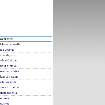
avni meni
ržavanje vozila
da večeras
deo klipovi
 današnji dan
tlovi filmova
ownload arhiva
kstovi pesama
sli poznatih
pota i zdravlje
aneta rođenja
anovnik
oroskop