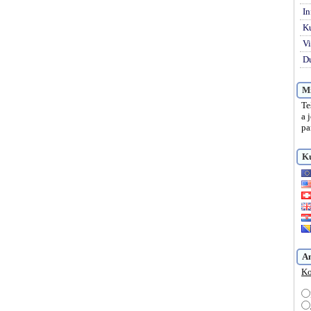
In
K
Vi
Du
Mi
Te
a 
pa
Ku
A
Ko