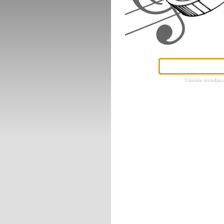
Unesite izvodjac
Tekstovi pesama, Ly