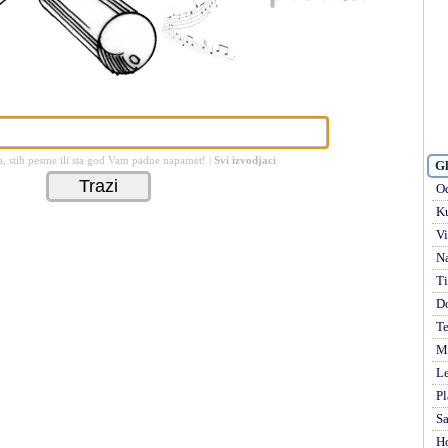
a, stih pesme ili sta god Vam padne napamet! |
Svi izvodjaci
Gl
Od
Ku
Vi
rics, Domace i strane pesme, Reci i akordi pesama uskoro
Na
Ti
D
Te
Mi
Le
Pl
S
H