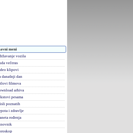
avni meni
ržavanje vozila
da večeras
deo klipovi
 današnji dan
tlovi filmova
ownload arhiva
kstovi pesama
sli poznatih
pota i zdravlje
aneta rođenja
anovnik
oroskop