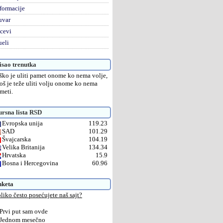
formacije
uvar
cevi
eli
sao trenutka
ško je uliti pamet onome ko nema volje,
još je teže uliti volju onome ko nema
meti.
rsna lista RSD
Evropska unija
119.23
SAD
101.29
Švajcarska
104.19
Velika Britanija
134.34
Hrvatska
15.9
Bosna i Hercegovina
60.96
nketa
liko često posećujete naš sajt?
Prvi put sam ovde
Jednom mesečno