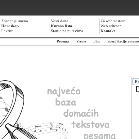
Znacenje imena
Vesti dana
Za webmastere
Horoskop
Kursna lista
Web adresar
Lektire
Stanje na putevima
Kontakt
Pocetna
Vreme
Film
Specifikacije automo
Pr