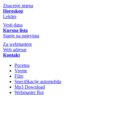
Znacenje imena
Horoskop
Lektire
Vesti dana
Kursna lista
Stanje na putevima
Za webmastere
Web adresar
Kontakt
Pocetna
Vreme
Film
Specifikacije automobila
Mp3 Download
Webmaster Bot