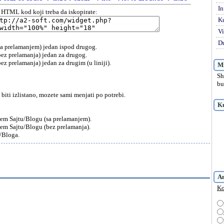
In
HTML kod koji treba da iskopirate:
K
Vi
Du
a prelamanjem) jedan ispod drugog.
ez prelamanja) jedan za drugog.
z prelamanja) jedan za drugim (u liniji).
Mi
Sh
bu
biti izlistano, mozete sami menjati po potrebi.
Ku
sem Sajtu/Blogu (sa prelamanjem).
sem Sajtu/Blogu (bez prelamanja).
a/Bloga.
A
Ko