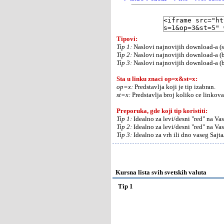
Tipovi:
Tip 1:
Naslovi najnovijih download-a (s
Tip 2:
Naslovi najnovijih download-a (b
Tip 3:
Naslovi najnovijih download-a (be
Sta u linku znaci op=x&st=x:
op=x:
Predstavlja koji je tip izabran.
st=x:
Predstavlja broj koliko ce linkova 
Preporuka, gde koji tip koristiti:
Tip 1:
Idealno za levi/desni "red" na Va
Tip 2:
Idealno za levi/desni "red" na Va
Tip 3:
Idealno za vrh ili dno vaseg Sajt
Kursna lista svih svetskih valuta
Tip 1