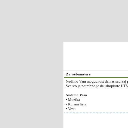
Za webmastere
Nudimo Vam mogucnost da nas sadrzaj pos
Sve sto je potrebno je da iskopirate H
Nudimo Vam
•
Muzika
•
Kursna lista
•
Vesti