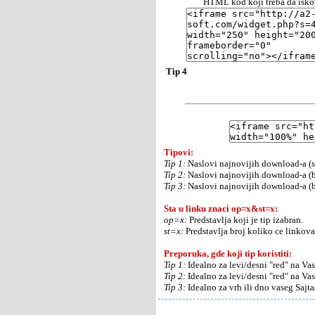
HTML kod koji treba da iskop
Tip 4
Tipovi:
Tip 1:
Naslovi najnovijih download-a (s
Tip 2:
Naslovi najnovijih download-a (b
Tip 3:
Naslovi najnovijih download-a (be
Sta u linku znaci op=x&st=x:
op=x:
Predstavlja koji je tip izabran.
st=x:
Predstavlja broj koliko ce linkova 
Preporuka, gde koji tip koristiti:
Tip 1:
Idealno za levi/desni "red" na Va
Tip 2:
Idealno za levi/desni "red" na Va
Tip 3:
Idealno za vrh ili dno vaseg Sajt