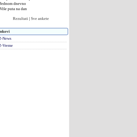
Jednom dnevno
Više puta na dan
Rezultati
|
Sve ankete
nkovi
2-News
2-Vreme