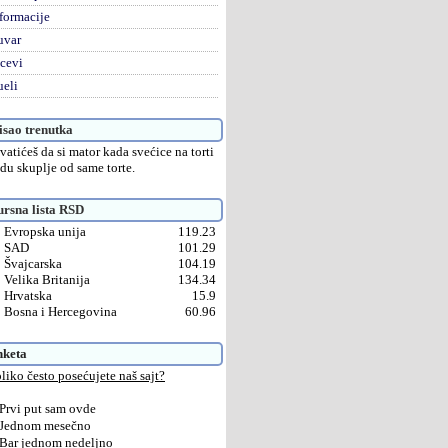
formacije
uvar
cevi
eli
sao trenutka
vatićeš da si mator kada svećice na torti
du skuplje od same torte.
rsna lista RSD
Evropska unija
119.23
SAD
101.29
Švajcarska
104.19
Velika Britanija
134.34
Hrvatska
15.9
Bosna i Hercegovina
60.96
nketa
liko često posećujete naš sajt?
Prvi put sam ovde
Jednom mesečno
Bar jednom nedeljno