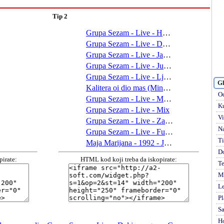
Tip 2
Gl
Od
Ku
Vi
Na
Ti
D
irate:
HTML kod koji treba da iskopirate:
Te
Mi
Le
Pl
S
H