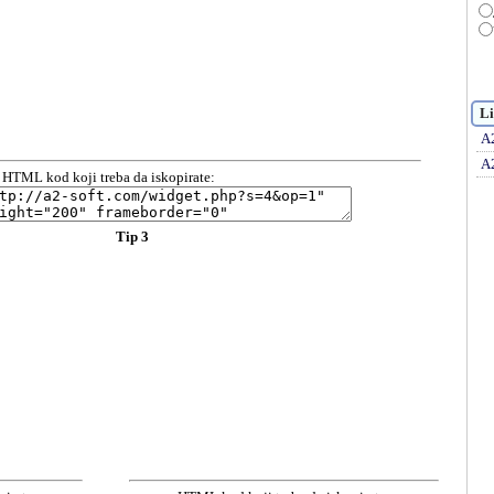
Li
A
A
HTML kod koji treba da iskopirate:
Tip 3