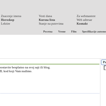
Znacenje imena
Vesti dana
Za webmastere
Horoskop
Kursna lista
Web adresar
Lektire
Stanje na putevima
Kontakt
Pocetna
Vreme
Film
Specifikacije automo
Pr
tavite besplatno na svoj sajt ili blog.
TML kod koji Vam nudimo.