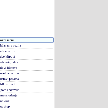
avni meni
ržavanje vozila
da večeras
deo klipovi
 današnji dan
tlovi filmova
ownload arhiva
kstovi pesama
sli poznatih
pota i zdravlje
aneta rođenja
anovnik
oroskop