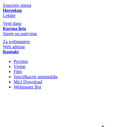
Znacenje imena
Horoskop
Lektire
Vesti dana
Kursna lista
Stanje na putevima
Za webmastere
Web adresar
Kontakt
Pocetna
Vreme
Film
Specifikacije automobila
Mp3 Download
Webmaster Bot