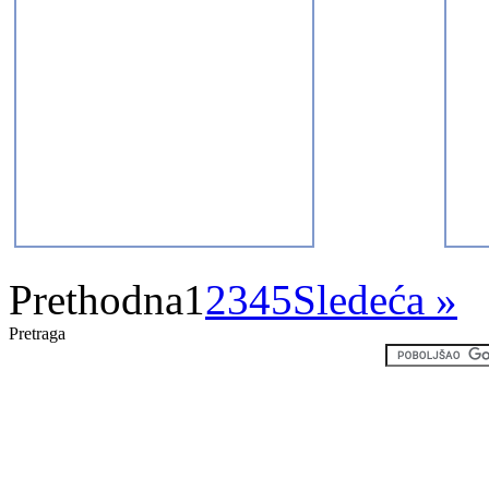
Prethodna
1
2
3
4
5
Sledeća »
Pretraga