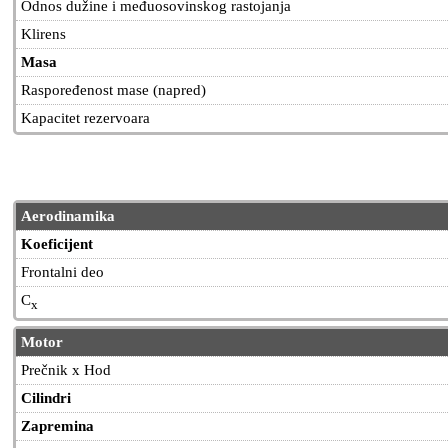
Odnos dužine i međuosovinskog rastojanja
Klirens
Masa
Raspoređenost mase (napred)
Kapacitet rezervoara
Aerodinamika
Koeficijent
Frontalni deo
C
x
Motor
Prečnik x Hod
Cilindri
Zapremina