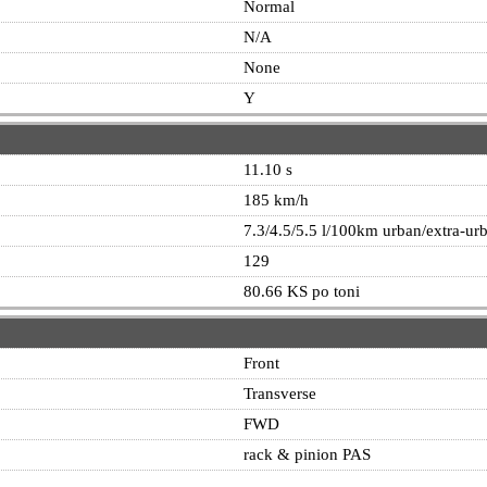
Normal
N/A
None
Y
11.10 s
185 km/h
7.3/4.5/5.5 l/100km urban/extra-u
129
80.66 KS po toni
Front
Transverse
FWD
rack & pinion PAS