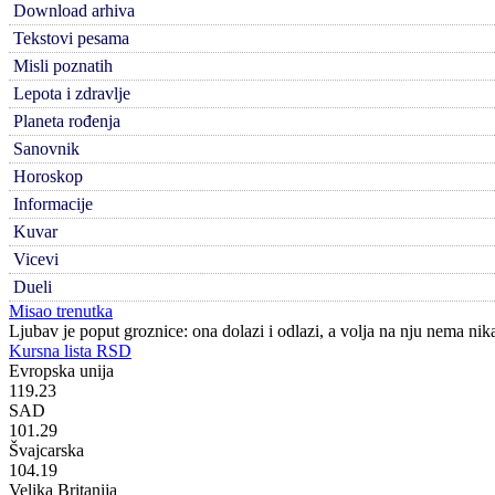
Download arhiva
Tekstovi pesama
Misli poznatih
Lepota i zdravlje
Planeta rođenja
Sanovnik
Horoskop
Informacije
Kuvar
Vicevi
Dueli
Misao trenutka
Ljubav je poput groznice: ona dolazi i odlazi, a volja na nju nema nika
Kursna lista RSD
Evropska unija
119.23
SAD
101.29
Švajcarska
104.19
Velika Britanija