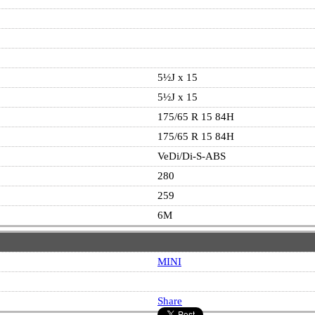
5½J x 15
5½J x 15
175/65 R 15 84H
175/65 R 15 84H
VeDi/Di-S-ABS
280
259
6M
MINI
Share