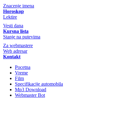
Znacenje imena
Horoskop
Lektire
Vesti dana
Kursna lista
Stanje na putevima
Za webmastere
Web adresar
Kontakt
Pocetna
Vreme
Film
Specifikacije automobila
Mp3 Download
Webmaster Bot