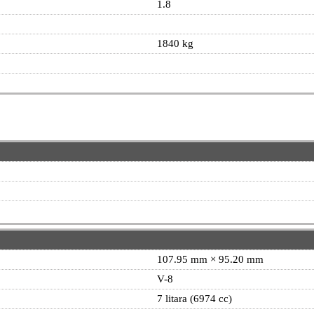
1.8
1840 kg
107.95 mm × 95.20 mm
V-8
7 litara (6974 cc)