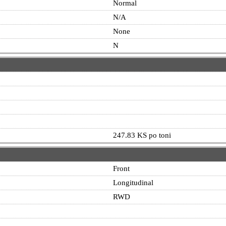
Normal
N/A
None
N
247.83 KS po toni
Front
Longitudinal
RWD