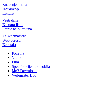
Znacenje imena
Horoskop
Lektire
Vesti dana
Kursna lista
Stanje na putevima
Za webmastere
Web adresar
Kontakt
Pocetna
Vreme
Film
Specifikacije automobila
Mp3 Download
Webmaster Bot