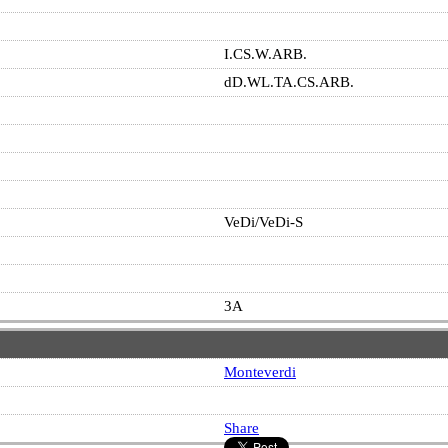
I.CS.W.ARB.
dD.WL.TA.CS.ARB.
VeDi/VeDi-S
3A
Monteverdi
Share