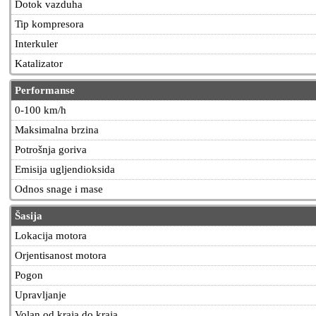
Dotok vazduha
Tip kompresora
Interkuler
Katalizator
Performanse
0-100 km/h
Maksimalna brzina
Potrošnja goriva
Emisija ugljendioksida
Odnos snage i mase
Šasija
Lokacija motora
Orjentisanost motora
Pogon
Upravljanje
Volan od kraja do kraja