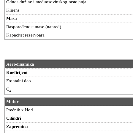
Odnos dužine i međuosovinskog rastojanja
Klirens
Masa
Raspoređenost mase (napred)
Kapacitet rezervoara
Aerodinamika
Koeficijent
Frontalni deo
C
x
Motor
Prečnik x Hod
Cilindri
Zapremina