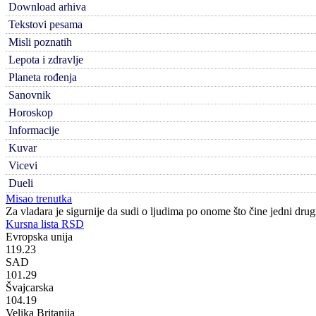
Download arhiva
Tekstovi pesama
Misli poznatih
Lepota i zdravlje
Planeta rođenja
Sanovnik
Horoskop
Informacije
Kuvar
Vicevi
Dueli
Misao trenutka
Za vladara je sigurnije da sudi o ljudima po onome što čine jedni dru
Kursna lista RSD
Evropska unija
119.23
SAD
101.29
Švajcarska
104.19
Velika Britanija