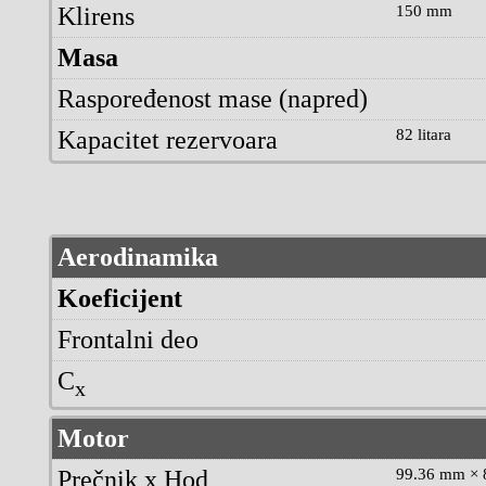
Klirens
150 mm
Masa
Raspoređenost mase (napred)
Kapacitet rezervoara
82 litara
Aerodinamika
Koeficijent
Frontalni deo
C
x
Motor
Prečnik x Hod
99.36 mm × 