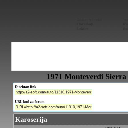
Znacenje imena
Ves
Horoskop
Kur
Lektire
Sta
1971 Monteverdi Sierra 
Direktan link
URL kod za forum
Karoserija