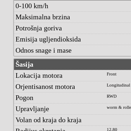
0-100 km/h
Maksimalna brzina
Potrošnja goriva
Emisija ugljendioksida
Odnos snage i mase
Šasija
Lokacija motora
Front
Orjentisanost motora
Longitudinal
Pogon
RWD
Upravljanje
worm & roll
Volan od kraja do kraja
Radijus okretanja
12.80