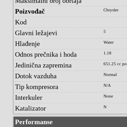
Maksimalni broj obrtaja
Poizvođač
Chrysler
Kod
Glavni ležajevi
5
Hlađenje
Water
Odnos prečnika i hoda
1.18
Jedinična zapremina
651.25 cc po 
Dotok vazduha
Normal
Tip kompresora
N/A
Interkuler
None
Katalizator
N
Performanse