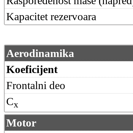
Raspoređenost mase (napred
Kapacitet rezervoara
Aerodinamika
Koeficijent
Frontalni deo
C
x
Motor