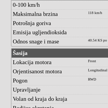
0-100 km/h
Maksimalna brzina
118 km/h
Potrošnja goriva
Emisija ugljendioksida
Odnos snage i mase
40.54 KS po 
Šasija
Lokacija motora
Front
Orjentisanost motora
Longitudinal
Pogon
RWD
Upravljanje
Volan od kraja do kraja
Radijus okretanja