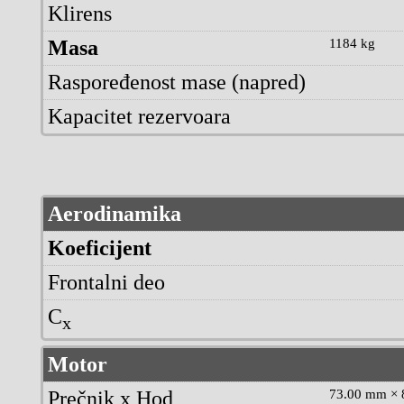
Klirens
Masa
1184 kg
Raspoređenost mase (napred)
Kapacitet rezervoara
Aerodinamika
Koeficijent
Frontalni deo
C
x
Motor
Prečnik x Hod
73.00 mm × 