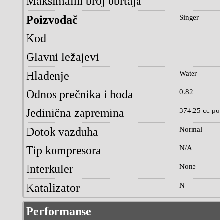
Maksimalni broj obrtaja
Poizvođač
Singer
Kod
Glavni ležajevi
Hlađenje
Water
Odnos prečnika i hoda
0.82
Jedinična zapremina
374.25 cc po 
Dotok vazduha
Normal
Tip kompresora
N/A
Interkuler
None
Katalizator
N
Performanse