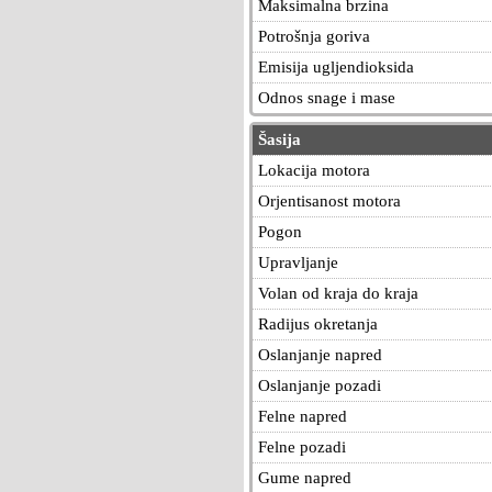
Maksimalna brzina
Potrošnja goriva
Emisija ugljendioksida
Odnos snage i mase
Šasija
Lokacija motora
Orjentisanost motora
Pogon
Upravljanje
Volan od kraja do kraja
Radijus okretanja
Oslanjanje napred
Oslanjanje pozadi
Felne napred
Felne pozadi
Gume napred