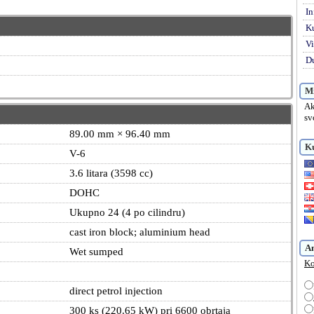
In
K
Vi
Du
Mi
Ak
sv
89.00 mm × 96.40 mm
Ku
V-6
3.6 litara (3598 cc)
DOHC
Ukupno 24 (4 po cilindru)
cast iron block; aluminium head
A
Wet sumped
Ko
direct petrol injection
300 ks (220.65 kW) pri 6600 obrtaja