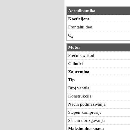
Aerodinamika
Koeficijent
Frontalni deo
C
x
Motor
Prečnik x Hod
Cilindri
Zapremina
Tip
Broj ventila
Konstrukcija
Način podmazivanja
Stepen kompresije
Sistem ubrizgavanja
Maksimalna snaga