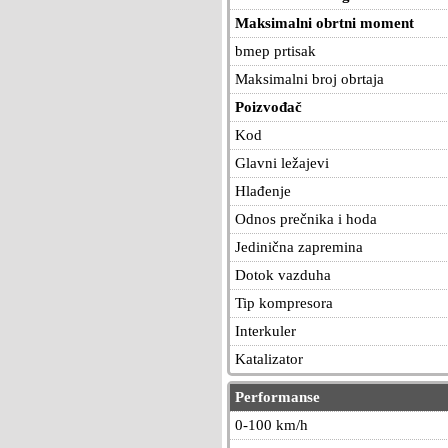
Maksimalni obrtni moment
bmep prtisak
Maksimalni broj obrtaja
Poizvođač
Kod
Glavni ležajevi
Hlađenje
Odnos prečnika i hoda
Jedinična zapremina
Dotok vazduha
Tip kompresora
Interkuler
Katalizator
Performanse
0-100 km/h