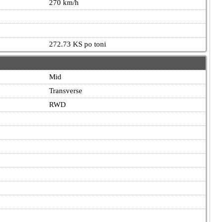
270 km/h
272.73 KS po toni
Mid
Transverse
RWD