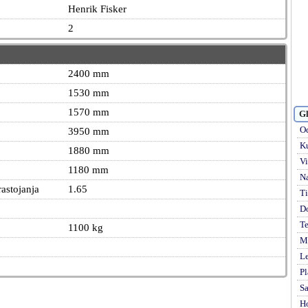
Henrik Fisker
2
2400 mm
1530 mm
1570 mm
Gl
Od
3950 mm
Ku
1880 mm
Vi
1180 mm
Na
astojanja
1.65
Ti
D
Te
1100 kg
Mi
Le
Pl
S
H