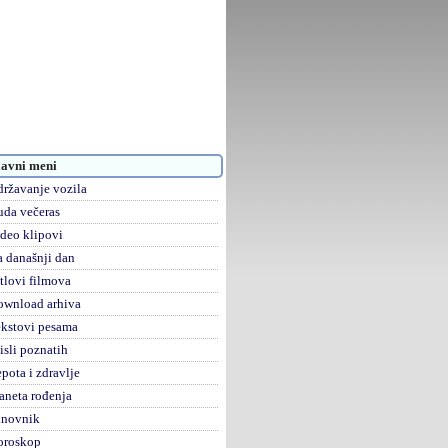
avni meni
ržavanje vozila
da večeras
deo klipovi
 današnji dan
tlovi filmova
ownload arhiva
kstovi pesama
sli poznatih
pota i zdravlje
aneta rođenja
anovnik
oroskop