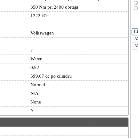
350 Nm pri 2400 obrtaja
1222 kPa
Li
Volkswagen
A
A
7
Water
0.92
599.67 cc po cilindru
Normal
N/A
None
Y