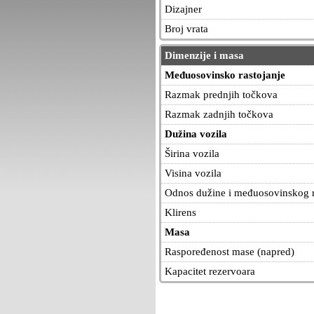
Dizajner
Broj vrata
Dimenzije i masa
Međuosovinsko rastojanje
Razmak prednjih točkova
Razmak zadnjih točkova
Dužina vozila
Širina vozila
Visina vozila
Odnos dužine i međuosovinskog r
Klirens
Masa
Raspoređenost mase (napred)
Kapacitet rezervoara