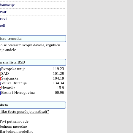
formacije
uvar
cevi
eli
sao trenutka
o se otarasim svojih đavola, izgubiću
oje anđele.
rsna lista RSD
Evropska unija
119.23
SAD
101.29
Švajcarska
104.19
Velika Britanija
134.34
Hrvatska
15.9
Bosna i Hercegovina
60.96
nketa
liko često posećujete naš sajt?
Prvi put sam ovde
Jednom mesečno
Bar jednom nedeljno