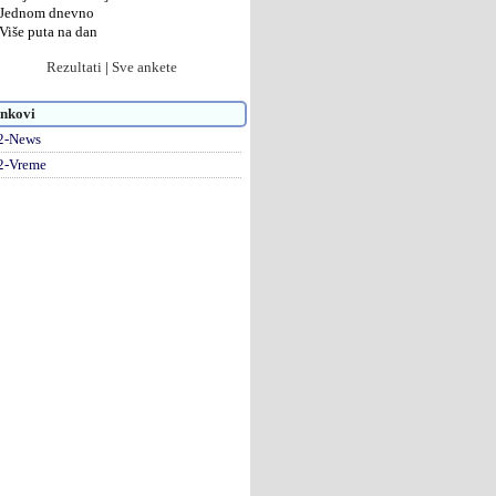
Jednom dnevno
Više puta na dan
Rezultati
|
Sve ankete
nkovi
2-News
2-Vreme