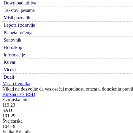
Download arhiva
Tekstovi pesama
Misli poznatih
Lepota i zdravlje
Planeta rođenja
Sanovnik
Horoskop
Informacije
Kuvar
Vicevi
Dueli
Misao trenutka
Nikad ne dozvolite da vas osećaj moralnosti ometa u donošenju pravi
Kursna lista RSD
Evropska unija
119.23
SAD
101.29
Švajcarska
104.19
Velika Britanija