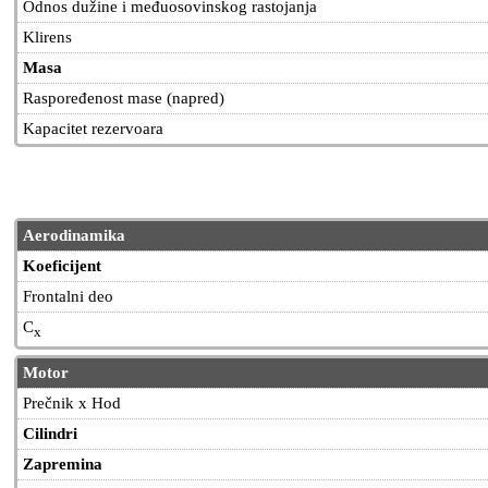
Odnos dužine i međuosovinskog rastojanja
Klirens
Masa
Raspoređenost mase (napred)
Kapacitet rezervoara
Aerodinamika
Koeficijent
Frontalni deo
C
x
Motor
Prečnik x Hod
Cilindri
Zapremina