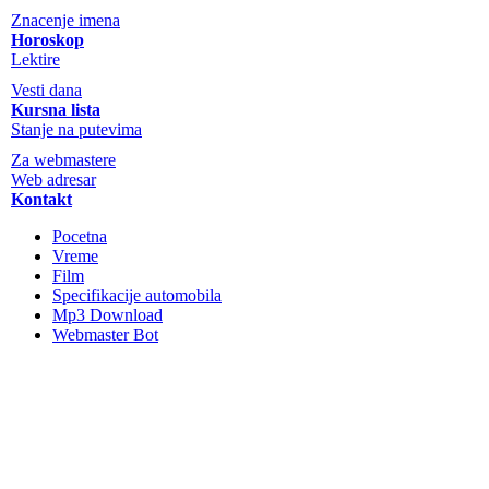
Znacenje imena
Horoskop
Lektire
Vesti dana
Kursna lista
Stanje na putevima
Za webmastere
Web adresar
Kontakt
Pocetna
Vreme
Film
Specifikacije automobila
Mp3 Download
Webmaster Bot