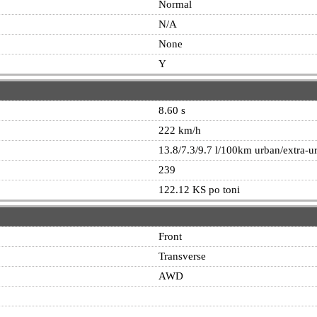
Normal
N/A
None
Y
8.60 s
222 km/h
13.8/7.3/9.7 l/100km urban/extra-
239
122.12 KS po toni
Front
Transverse
AWD