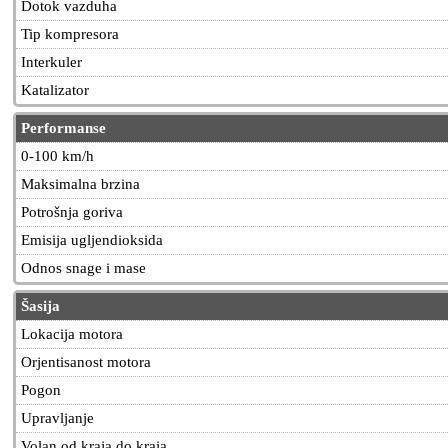
Dotok vazduha
Tip kompresora
Interkuler
Katalizator
Performanse
0-100 km/h
Maksimalna brzina
Potrošnja goriva
Emisija ugljendioksida
Odnos snage i mase
Šasija
Lokacija motora
Orjentisanost motora
Pogon
Upravljanje
Volan od kraja do kraja