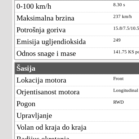
0-100 km/h
8.30 s
Maksimalna brzina
237 km/h
Potrošnja goriva
15.8/7.5/10.
Emisija ugljendioksida
249
Odnos snage i mase
141.75 KS po
Šasija
Lokacija motora
Front
Orjentisanost motora
Longitudinal
Pogon
RWD
Upravljanje
Volan od kraja do kraja
Radijus okretanja