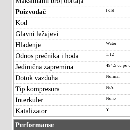
Maksimalni broj obrtaja
Poizvođač
Ford
Kod
Glavni ležajevi
Hlađenje
Water
Odnos prečnika i hoda
1.12
Jedinična zapremina
494.5 cc po c
Dotok vazduha
Normal
Tip kompresora
N/A
Interkuler
None
Katalizator
Y
Performanse