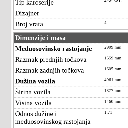
Tip karoserije
4/5S SAL
Dizajner
Broj vrata
4
Dimenzije i masa
Međuosovinsko rastojanje
2909 mm
Razmak prednjih točkova
1559 mm
Razmak zadnjih točkova
1605 mm
Dužina vozila
4961 mm
Širina vozila
1877 mm
Visina vozila
1460 mm
Odnos dužine i
1.71
međuosovinskog rastojanja