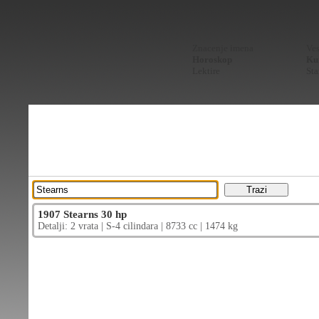
Znacenje imena
Ves
Horoskop
Kur
Lektire
Sta
1907 Stearns 30 hp
Detalji: 2 vrata | S-4 cilindara | 8733 cc | 1474 kg