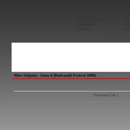
Znacenje imena
Ves
Horoskop
Kur
Lektire
Sta
Miro Soljanin - Samo ti (Budvanski Festival 2008)
Download Link 1