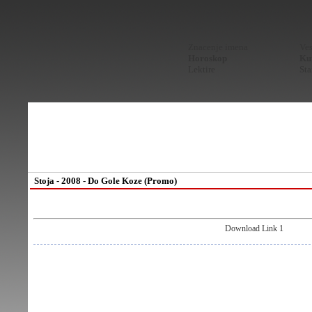
Znacenje imena
Ves
Horoskop
Kur
Lektire
Sta
Stoja - 2008 - Do Gole Koze (Promo)
Download Link 1