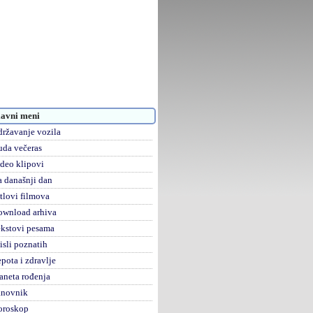
avni meni
ržavanje vozila
da večeras
deo klipovi
 današnji dan
tlovi filmova
ownload arhiva
kstovi pesama
sli poznatih
pota i zdravlje
aneta rođenja
anovnik
oroskop