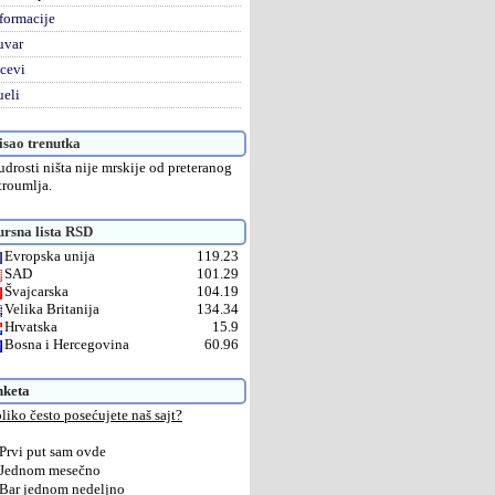
formacije
uvar
cevi
eli
sao trenutka
drosti ništa nije mrskije od preteranog
troumlja.
rsna lista RSD
Evropska unija
119.23
SAD
101.29
Švajcarska
104.19
Velika Britanija
134.34
Hrvatska
15.9
Bosna i Hercegovina
60.96
nketa
liko često posećujete naš sajt?
Prvi put sam ovde
Jednom mesečno
Bar jednom nedeljno