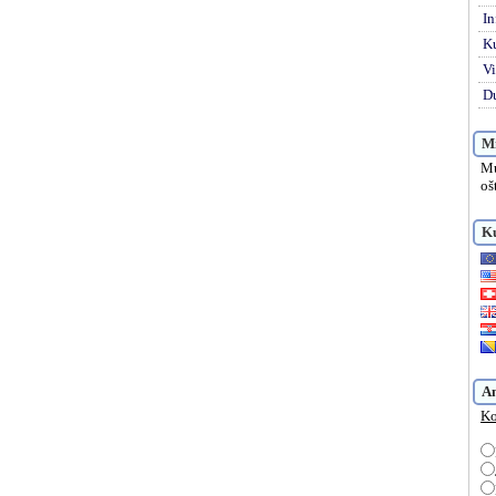
In
K
Vi
Du
Mi
Mu
oš
Ku
A
Ko