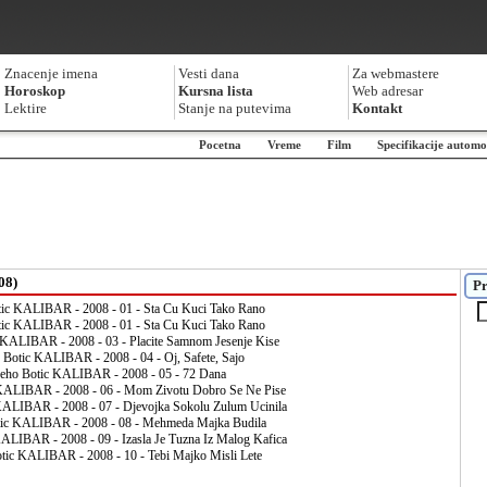
Znacenje imena
Vesti dana
Za webmastere
Horoskop
Kursna lista
Web adresar
Lektire
Stanje na putevima
Kontakt
Pocetna
Vreme
Film
Specifikacije automo
08)
Pr
ic KALIBAR - 2008 - 01 - Sta Cu Kuci Tako Rano
ic KALIBAR - 2008 - 01 - Sta Cu Kuci Tako Rano
KALIBAR - 2008 - 03 - Placite Samnom Jesenje Kise
Botic KALIBAR - 2008 - 04 - Oj, Safete, Sajo
ho Botic KALIBAR - 2008 - 05 - 72 Dana
KALIBAR - 2008 - 06 - Mom Zivotu Dobro Se Ne Pise
ALIBAR - 2008 - 07 - Djevojka Sokolu Zulum Ucinila
ic KALIBAR - 2008 - 08 - Mehmeda Majka Budila
ALIBAR - 2008 - 09 - Izasla Je Tuzna Iz Malog Kafica
ic KALIBAR - 2008 - 10 - Tebi Majko Misli Lete