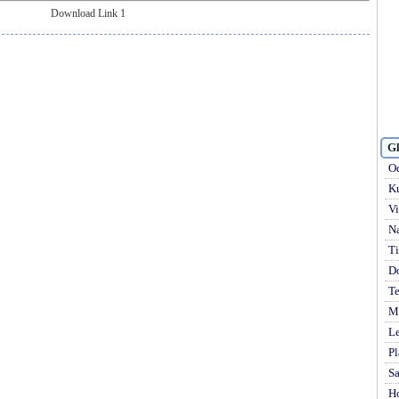
Download Link 1
Gl
Od
Ku
Vi
Na
Ti
D
Te
Mi
Le
Pl
S
H