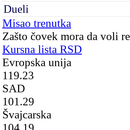
Dueli
Misao trenutka
Zašto čovek mora da voli r
Kursna lista RSD
Evropska unija
119.23
SAD
101.29
Švajcarska
104.19