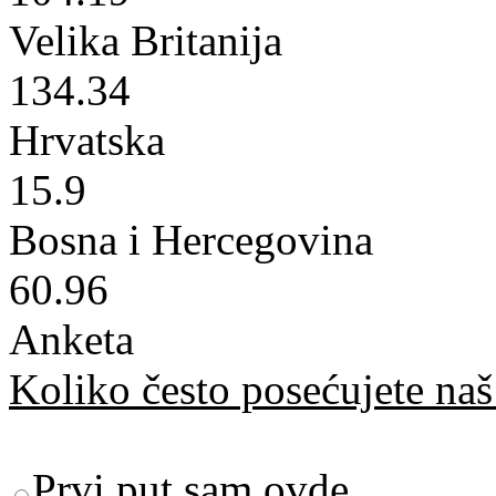
Velika Britanija
134.34
Hrvatska
15.9
Bosna i Hercegovina
60.96
Anketa
Koliko često posećujete naš 
Prvi put sam ovde