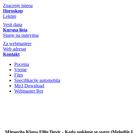
Znacenje imena
Horoskop
Lektire
Vesti dana
Kursna lista
Stanje na putevima
Za webmastere
Web adresar
Kontakt
Pocetna
Vreme
Film
Specifikacije automobila
Mp3 Download
Webmaster Bot
Mjesovita Klapa Filip Devic - Kada poklope se svere (Melodije