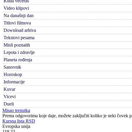
Kuda večeras
Video klipovi
Na današnji dan
Titlovi filmova
Download arhiva
Tekstovi pesama
Misli poznatih
Lepota i zdravlje
Planeta rođenja
Sanovnik
Horoskop
Informacije
Kuvar
Vicevi
Dueli
Misao trenutka
Prema odgovorima koje daje, možete zaključiti koliko je neki čovek p
Kursna lista RSD
Evropska unija
119.23