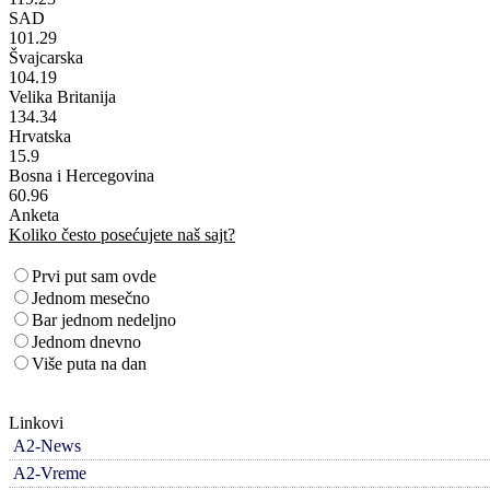
SAD
101.29
Švajcarska
104.19
Velika Britanija
134.34
Hrvatska
15.9
Bosna i Hercegovina
60.96
Anketa
Koliko često posećujete naš sajt?
Prvi put sam ovde
Jednom mesečno
Bar jednom nedeljno
Jednom dnevno
Više puta na dan
Linkovi
A2-News
A2-Vreme