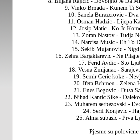
8. Biljana Rajicic - Dovoljno Je Da M
9. Vinko Brnada - Kunem Ti 
10. Sanela Burazerovic - Dva 
11. Osman Hadzic - Lijepa Ka
12. Josip Matic - Ko Je Kom
13. Zoran Nastov - Tudja N
14. Narcisa Music - Eh To 
15. Sekib Mujanovic - Nigd
16. Zehra Barjaktarevic - Ne Pitajt
17. Ferid Avdic - Sto Lju
18. Vesna Zmijanac - Sarajev
19. Semir Ceric koke - Nevj
20. Ifeta Behmen - Zelena H
21. Enes Begovic - Dusa Sa
22. Nihad Kantic Sike - Dalek
23. Muharem serbezovski - Ev
24. Serif Konjevic - Ha
25. Alma subasic - Prva L
Pjesme su polovicne