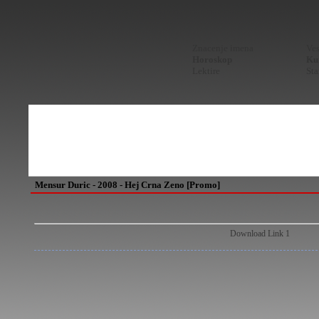
Znacenje imena
Ves
Horoskop
Kur
Lektire
Sta
Mensur Duric - 2008 - Hej Crna Zeno [Promo]
Download Link 1