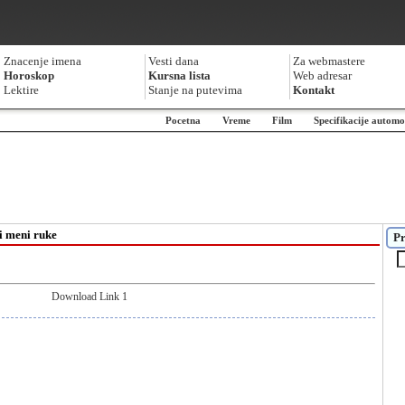
Znacenje imena
Vesti dana
Za webmastere
Horoskop
Kursna lista
Web adresar
Lektire
Stanje na putevima
Kontakt
Pocetna
Vreme
Film
Specifikacije automo
zi meni ruke
Pr
Download Link 1