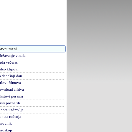
avni meni
ržavanje vozila
da večeras
deo klipovi
 današnji dan
tlovi filmova
ownload arhiva
kstovi pesama
sli poznatih
pota i zdravlje
aneta rođenja
anovnik
oroskop