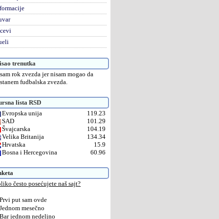
formacije
uvar
cevi
eli
sao trenutka
 sam rok zvezda jer nisam mogao da
stanem fudbalska zvezda.
rsna lista RSD
Evropska unija
119.23
SAD
101.29
Švajcarska
104.19
Velika Britanija
134.34
Hrvatska
15.9
Bosna i Hercegovina
60.96
nketa
liko često posećujete naš sajt?
Prvi put sam ovde
Jednom mesečno
Bar jednom nedeljno