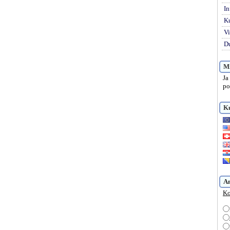
In
K
Vi
Du
Mi
Ja
po
Ku
A
Ko