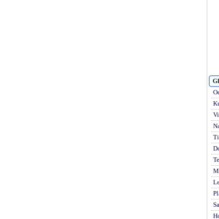
Gl
Od
Ku
Vi
Na
Ti
D
Te
Mi
Le
Pl
S
H