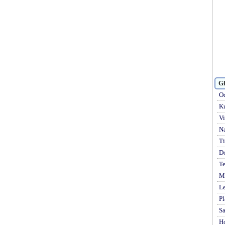
Gl
Od
Ku
Vi
Na
Ti
D
Te
Mi
Le
Pl
S
H