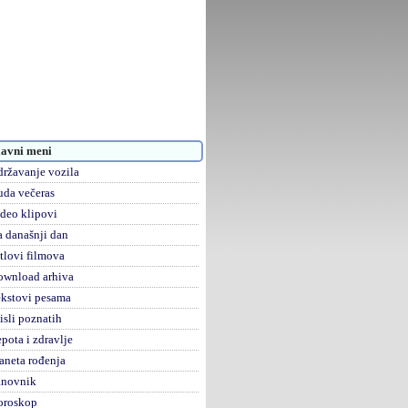
avni meni
ržavanje vozila
da večeras
deo klipovi
 današnji dan
tlovi filmova
ownload arhiva
kstovi pesama
sli poznatih
pota i zdravlje
aneta rođenja
anovnik
oroskop