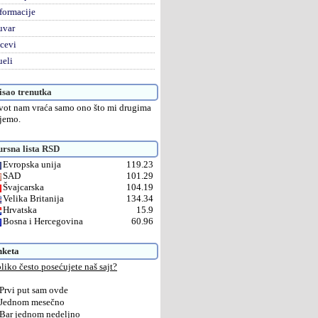
formacije
uvar
cevi
eli
sao trenutka
vot nam vraća samo ono što mi drugima
jemo.
rsna lista RSD
Evropska unija
119.23
SAD
101.29
Švajcarska
104.19
Velika Britanija
134.34
Hrvatska
15.9
Bosna i Hercegovina
60.96
nketa
liko često posećujete naš sajt?
Prvi put sam ovde
Jednom mesečno
Bar jednom nedeljno