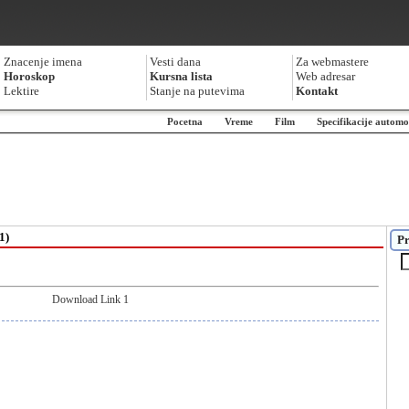
Znacenje imena
Vesti dana
Za webmastere
Horoskop
Kursna lista
Web adresar
Lektire
Stanje na putevima
Kontakt
Pocetna
Vreme
Film
Specifikacije automo
1)
Pr
Download Link 1