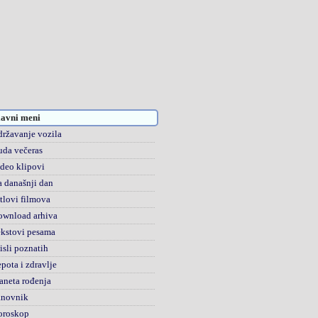
avni meni
ržavanje vozila
da večeras
deo klipovi
 današnji dan
tlovi filmova
ownload arhiva
kstovi pesama
sli poznatih
pota i zdravlje
aneta rođenja
anovnik
oroskop