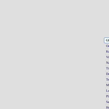
Gl
Od
Ku
Vi
Na
Ti
D
Te
Mi
Le
Pl
S
H