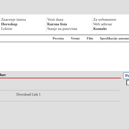
Znacenje imena
Vesti dana
Za webmastere
Horoskop
Kursna lista
Web adresar
Lektire
Stanje na putevima
Kontakt
Pocetna
Vreme
Film
Specifikacije automo
ubav
Pr
Download Link 1