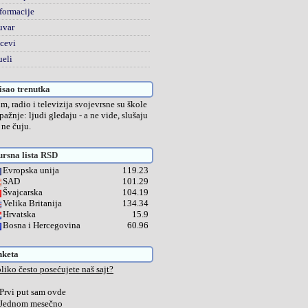
formacije
uvar
cevi
eli
sao trenutka
lm, radio i televizija svojevrsne su škole
pažnje: ljudi gledaju - a ne vide, slušaju
a ne čuju.
rsna lista RSD
Evropska unija
119.23
SAD
101.29
Švajcarska
104.19
Velika Britanija
134.34
Hrvatska
15.9
Bosna i Hercegovina
60.96
nketa
liko često posećujete naš sajt?
Prvi put sam ovde
Jednom mesečno