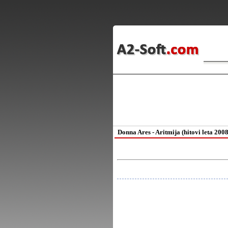
Donna Ares - Aritmija (hitovi leta 2008