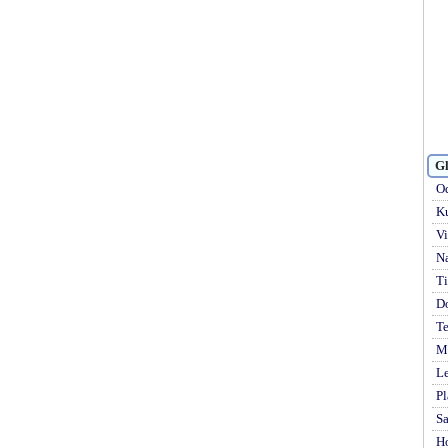
Gl
Od
Ku
Vi
Na
Ti
D
Te
Mi
Le
Pl
S
H