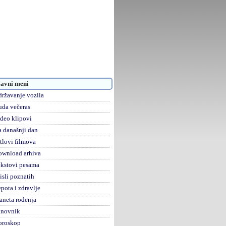
avni meni
ržavanje vozila
da večeras
deo klipovi
 današnji dan
tlovi filmova
ownload arhiva
kstovi pesama
sli poznatih
pota i zdravlje
aneta rođenja
anovnik
oroskop