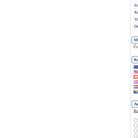
In
K
Vi
Du
Mi
Čo
Ku
A
Ko