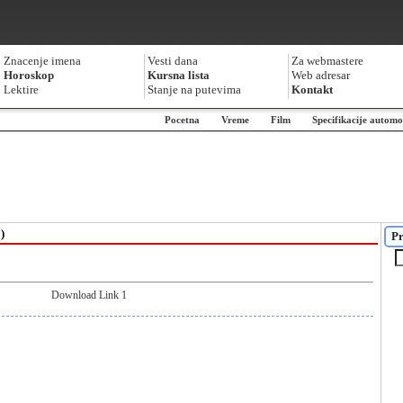
Znacenje imena
Vesti dana
Za webmastere
Horoskop
Kursna lista
Web adresar
Lektire
Stanje na putevima
Kontakt
Pocetna
Vreme
Film
Specifikacije automo
)
Pr
Download Link 1