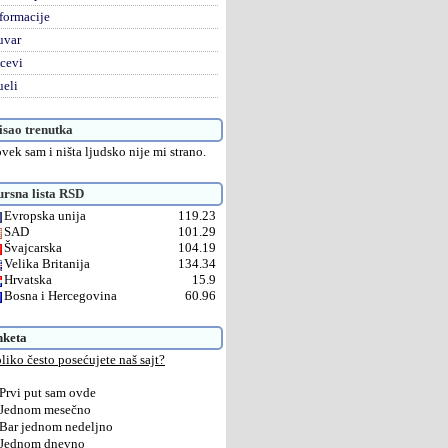
formacije
uvar
cevi
eli
sao trenutka
vek sam i ništa ljudsko nije mi strano.
rsna lista RSD
Evropska unija
119.23
SAD
101.29
Švajcarska
104.19
Velika Britanija
134.34
Hrvatska
15.9
Bosna i Hercegovina
60.96
nketa
liko često posećujete naš sajt?
Prvi put sam ovde
Jednom mesečno
Bar jednom nedeljno
Jednom dnevno