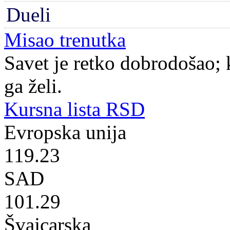
Dueli
Misao trenutka
Savet je retko dobrodošao; 
ga želi.
Kursna lista RSD
Evropska unija
119.23
SAD
101.29
Švajcarska