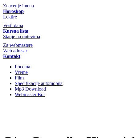
Znacenje imena
Horoskop
Lektire
Vesti dana
Kursna lista
Stanje na putevima
Za webmastere
Web adresar
Kontakt
Pocetna
Vreme
Film
Specifikacije automobila
Mp3 Download
Webmaster Bot