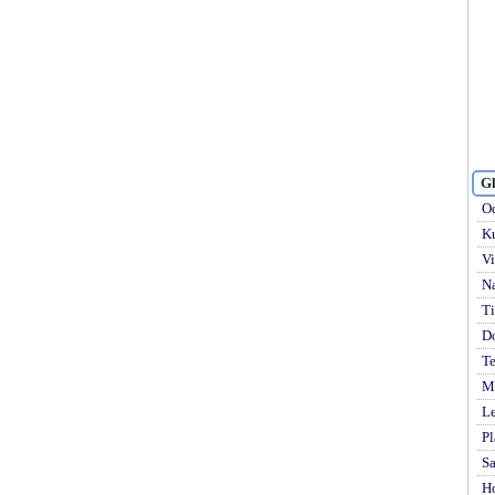
Gl
Od
Ku
Vi
Na
Ti
D
Te
Mi
Le
Pl
S
H