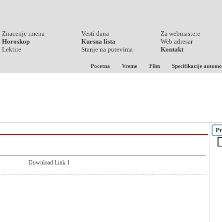
Znacenje imena
Vesti dana
Za webmastere
Horoskop
Kursna lista
Web adresar
Lektire
Stanje na putevima
Kontakt
Pocetna
Vreme
Film
Specifikacije automo
Pr
Download Link 1