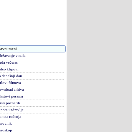
avni meni
ržavanje vozila
da večeras
deo klipovi
 današnji dan
tlovi filmova
ownload arhiva
kstovi pesama
sli poznatih
pota i zdravlje
aneta rođenja
anovnik
oroskop