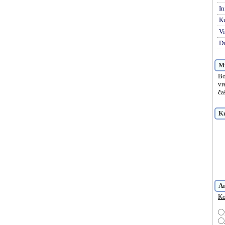
In
K
Vi
Du
Mi
Bo
vr
ča
Ku
A
Ko