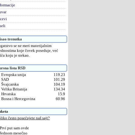
formacije
uvar
cevi
eli
sao trenutka
gatstvo se ne meri materijalnim
ednostima koje čovek poseduje, već
šću koju je stekao.
rsna lista RSD
Evropska unija
119.23
SAD
101.29
Švajcarska
104.19
Velika Britanija
134.34
Hrvatska
15.9
Bosna i Hercegovina
60.96
nketa
liko često posećujete naš sajt?
Prvi put sam ovde
Jednom mesečno