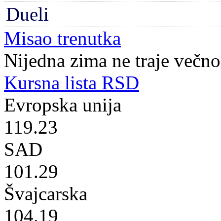
Dueli
Misao trenutka
Nijedna zima ne traje večno,
Kursna lista RSD
Evropska unija
119.23
SAD
101.29
Švajcarska
104.19