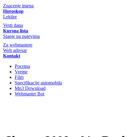
Znacenje imena
Horoskop
Lektire
Vesti dana
Kursna lista
Stanje na putevima
Za webmastere
Web adresar
Kontakt
Pocetna
Vreme
Film
Specifikacije automobila
Mp3 Download
Webmaster Bot