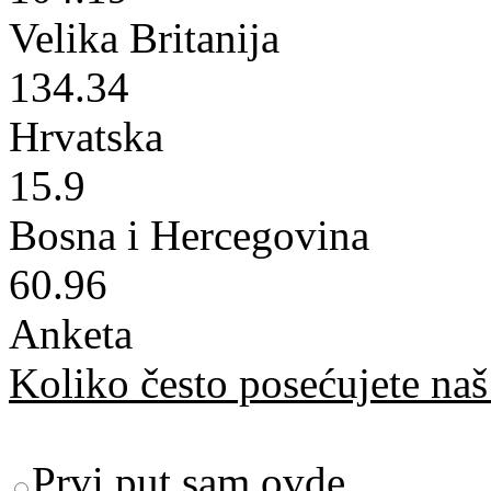
Velika Britanija
134.34
Hrvatska
15.9
Bosna i Hercegovina
60.96
Anketa
Koliko često posećujete naš 
Prvi put sam ovde