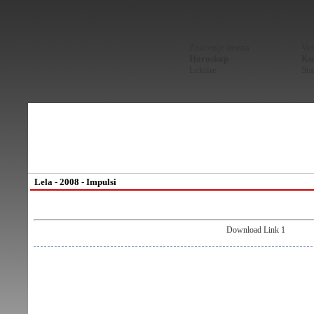
Znacenje imena
Ves
Horoskop
Kur
Lektire
Sta
Lela - 2008 - Impulsi
Download Link 1