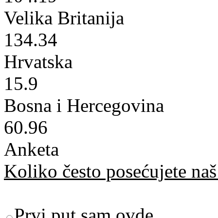
Velika Britanija
134.34
Hrvatska
15.9
Bosna i Hercegovina
60.96
Anketa
Koliko često posećujete naš 
Prvi put sam ovde