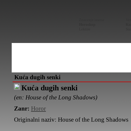
Znacenje imena
Ves
Horoskop
Kur
Lektire
Sta
Kuća dugih senki
Kuća dugih senki
(en: House of the Long Shadows)
Zanr:
Horor
Originalni naziv:
House of the Long Shadows