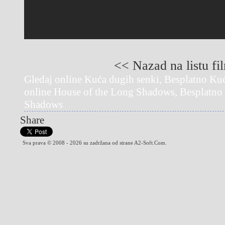
<< Nazad na listu fi
Gledaj online Kuća dugih senki, Besplatno Kuć
online House of the Long Shadows, Besplatno
Shadows
Share
Sva prava © 2008 - 2026 su zadržana od strane A2-Soft.Com.