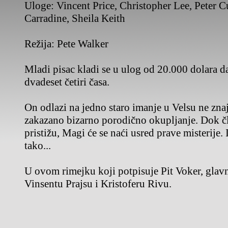
Uloge:
Vincent Price, Christopher Lee, Peter C
Carradine, Sheila Keith
Režija:
Pete Walker
Mladi pisac kladi se u ulog od 20.000 dolara d
dvadeset četiri časa.
On odlazi na jedno staro imanje u Velsu ne znaj
zakazano bizarno porodično okupljanje. Dok č
pristižu, Magi će se naći usred prave misterije. 
tako...
U ovom rimejku koji potpisuje Pit Voker, glav
Vinsentu Prajsu i Kristoferu Rivu.