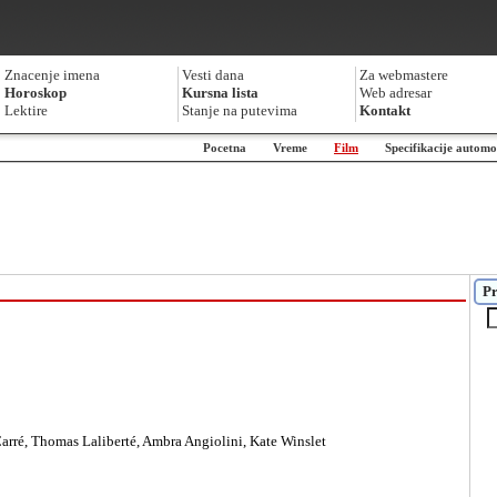
Znacenje imena
Vesti dana
Za webmastere
Horoskop
Kursna lista
Web adresar
Lektire
Stanje na putevima
Kontakt
Pocetna
Vreme
Film
Specifikacije automo
Pr
Carré, Thomas Laliberté, Ambra Angiolini, Kate Winslet