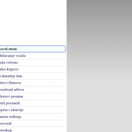
avni meni
ržavanje vozila
da večeras
deo klipovi
 današnji dan
tlovi filmova
ownload arhiva
kstovi pesama
sli poznatih
pota i zdravlje
aneta rođenja
anovnik
oroskop