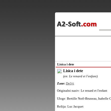
Lisica i dete
Lisica i dete
(en: Le renard et l'enfant)
Zanr:
Dečiji
Originalni naziv:
Le renard et l'enfant
Uloge:
Bertille Noël-Bruneau, Isabelle 
Režija:
Luc Jacquet