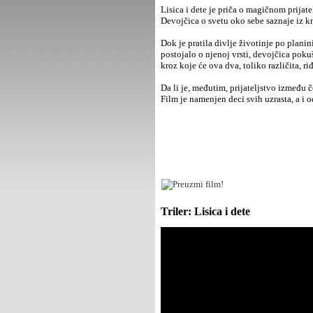
Lisica i dete je priča o magičnom prijate
Devojčica o svetu oko sebe saznaje iz kn
Dok je pratila divlje životinje po planini
postojalo o njenoj vrsti, devojčica pokuša
kroz koje će ova dva, toliko različita, r
Da li je, međutim, prijateljstvo između č
Film je namenjen deci svih uzrasta, a i o
Triler: Lisica i dete