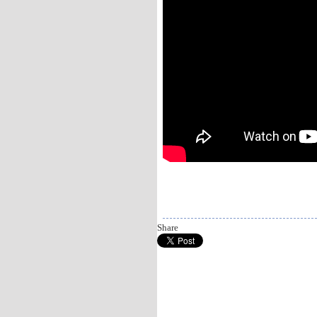
Gledaj online Lisica i dete, Besplatno Li
l'enfant
Share