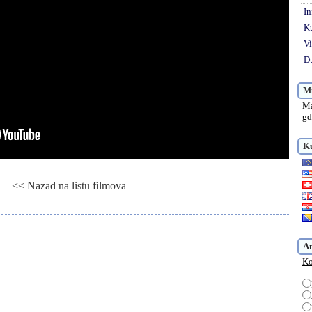
In
K
Vi
Du
Mi
Ma
gd
Ku
<< Nazad na listu filmova
sica i dete, Gledaj online Le renard et l'enfant, Besplatno Le renard et
A
Ko