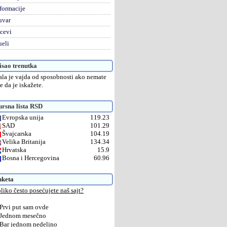
formacije
uvar
cevi
eli
sao trenutka
la je vajda od sposobnosti ako nemate
e da je iskažete.
rsna lista RSD
Evropska unija
119.23
SAD
101.29
Švajcarska
104.19
Velika Britanija
134.34
Hrvatska
15.9
Bosna i Hercegovina
60.96
nketa
liko često posećujete naš sajt?
Prvi put sam ovde
Jednom mesečno
Bar jednom nedeljno