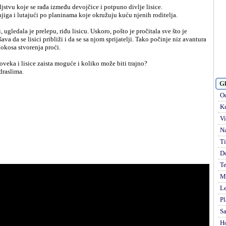
ljstvu koje se rađa između devojčice i potpuno divlje lisice.
jiga i lutajući po planinama koje okružuju kuću njenih roditelja.
, ugledala je prelepu, riđu lisicu. Uskoro, pošto je pročitala sve što je
va da se lisici približi i da se sa njom sprijatelji. Tako počinje niz avantura
iđokosa stvorenja proći.
oveka i lisice zaista moguće i koliko može biti trajno?
draslima.
Gl
Od
Ku
Vi
Na
Ti
D
Te
Mi
Le
Pl
S
H