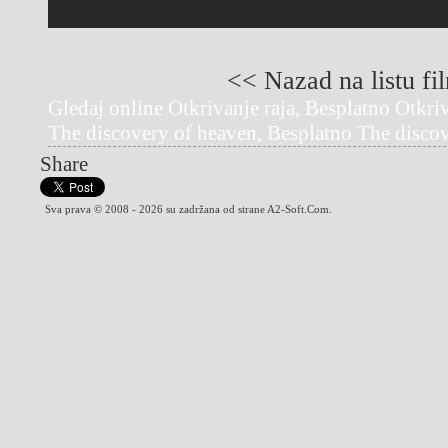
<< Nazad na listu fi
Gledaj online Otkrivanje raja, Besplatno Otkriv
The discovery of heaven, Besplatno The disco
Share
Sva prava © 2008 - 2026 su zadržana od strane A2-Soft.Com.