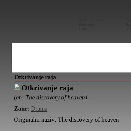
Znacenje imena
Ves
Horoskop
Kur
Lektire
Sta
Otkrivanje raja
Otkrivanje raja
(en: The discovery of heaven)
Zanr:
Drama
Originalni naziv:
The discovery of heaven