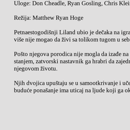
Uloge:
Don Cheadle, Ryan Gosling, Chris Klei
Režija:
Matthew Ryan Hoge
Petnaestogodišnji Liland ubio je dečaka na igra
više nije mogao da živi sa tolikom tugom u seb
Pošto njegova porodica nije mogla da izađe na
stanjem, zatvorski nastavnik ga hrabri da zaje
njegovom životu.
Njih dvojica upuštaju se u samootkrivanje i uč
buduće ponašanje ima uticaj na ljude koji ga o