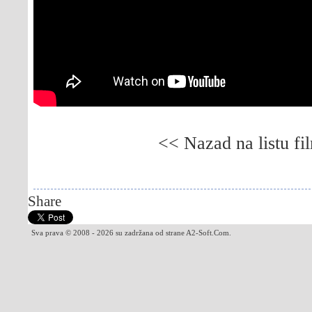
<< Nazad na listu fi
Gledaj online Princ suza, Besplatno Princ suza
Besplatno Lei wangzi
Share
Sva prava © 2008 - 2026 su zadržana od strane A2-Soft.Com.