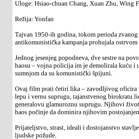
Uloge:
Hsiao-chuan Chang, Xuan Zhu, Wing 
Režija:
Yonfan
Tajvan 1950-ih godina, tokom perioda zvanog „
antikomunistička kampanja prohujala ostrvom i 
Jednog jesenjeg popodneva, dve sestre na povra
haosu – vojna policija im je demolirala kuću i 
sumnjom da su komunistički špijuni.
Ovaj film prati četiri lika – zavodljivog ofici
lepu i vernu suprugu, tajanstvenog birokratu li
generalovu glamuroznu suprugu. Njihovi životi 
haos počinje da dominira njihovim postojanje
Prijateljstvo, strast, ideali i dostojanstvo stavl
ljudske požude.