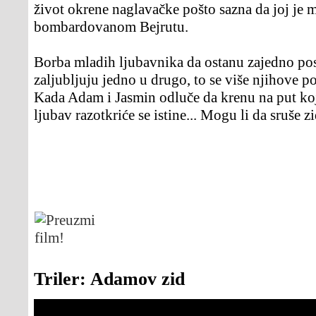
život okrene naglavačke pošto sazna da joj je m
bombardovanom Bejrutu.
Borba mladih ljubavnika da ostanu zajedno post
zaljubljuju jedno u drugo, to se više njihove p
Kada Adam i Jasmin odluče da krenu na put koj
ljubav razotkriće se istine... Mogu li da sruše z
Triler: Adamov zid