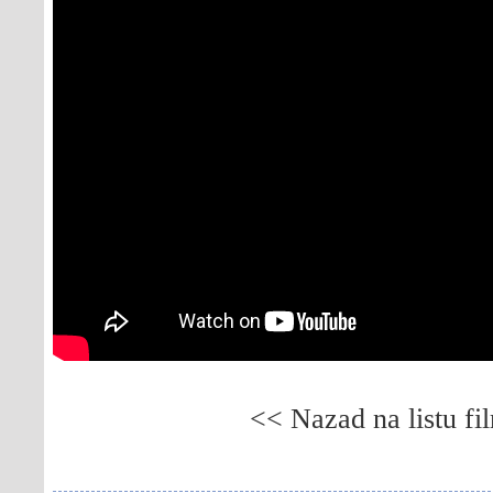
<< Nazad na listu fi
Gledaj online Adamov zid, Besplatno Adamov z
Wall, Besplatno Adam's Wall