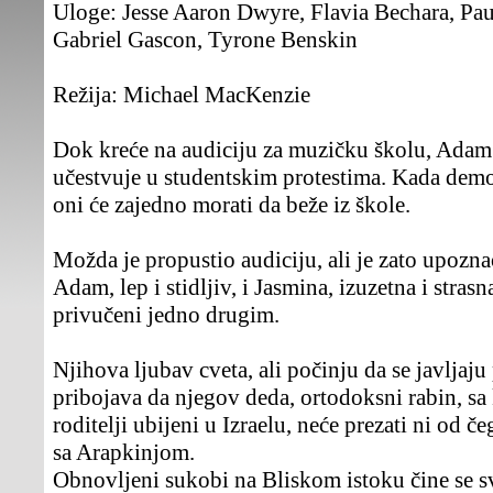
Uloge:
Jesse Aaron Dwyre, Flavia Bechara, Pa
Gabriel Gascon, Tyrone Benskin
Režija:
Michael MacKenzie
Dok kreće na audiciju za muzičku školu, Adam
učestvuje u studentskim protestima. Kada demo
oni će zajedno morati da beže iz škole.
Možda je propustio audiciju, ali je zato upozn
Adam, lep i stidljiv, i Jasmina, izuzetna i stras
privučeni jedno drugim.
Njihova ljubav cveta, ali počinju da se javljaj
pribojava da njegov deda, ortodoksni rabin, sa
roditelji ubijeni u Izraelu, neće prezati ni od 
sa Arapkinjom.
Obnovljeni sukobi na Bliskom istoku čine se sv