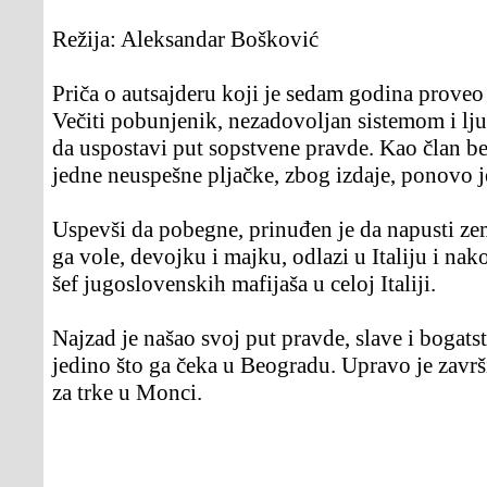
Režija:
Aleksandar Bošković
Priča o autsajderu koji je sedam godina proveo
Večiti pobunjenik, nezadovoljan sistemom i lju
da uspostavi put sopstvene pravde. Kao član be
jedne neuspešne pljačke, zbog izdaje, ponovo j
Uspevši da pobegne, prinuđen je da napusti zem
ga vole, devojku i majku, odlazi u Italiju i na
šef jugoslovenskih mafijaša u celoj Italiji.
Najzad je našao svoj put pravde, slave i bogatstv
jedino što ga čeka u Beogradu. Upravo je zavr
za trke u Monci.