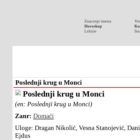
Znacenje imena
Ves
Horoskop
Kur
Lektire
Sta
Poslednji krug u Monci
Poslednji krug u Monci
(en: Poslednji krug u Monci)
Zanr:
Domaći
Uloge:
Dragan Nikolić, Vesna Stanojević, Dani
Ejdus