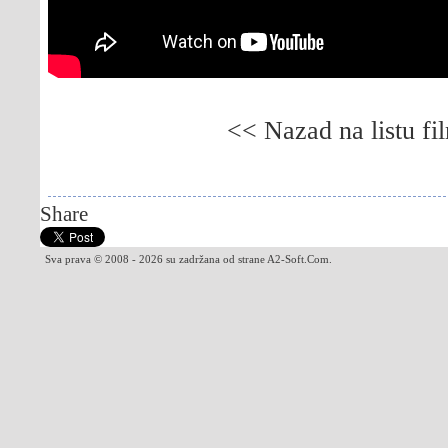
<< Nazad na listu fi
Gledaj online Poslednji krug u Monci, Besplat
Gledaj online Poslednji krug u Monci, Bespla
Share
Sva prava © 2008 - 2026 su zadržana od strane A2-Soft.Com.