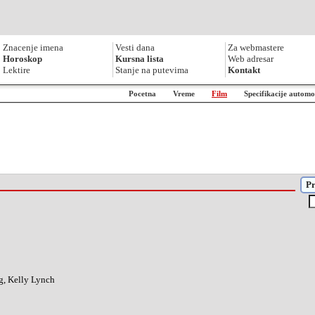
Znacenje imena
Vesti dana
Za webmastere
Horoskop
Kursna lista
Web adresar
Lektire
Stanje na putevima
Kontakt
Pocetna
Vreme
Film
Specifikacije automo
Pr
, Kelly Lynch