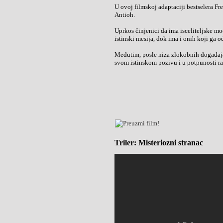
U ovoj filmskoj adaptaciji bestselera F
Antioh.
Uprkos činjenici da ima isceliteljske mo
istinski mesija, dok ima i onih koji ga 
Međutim, posle niza zlokobnih događaja 
svom istinskom pozivu i u potpunosti r
Triler: Misteriozni stranac