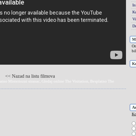
In
K
Vi
Du
Mi
On
bi
Ku
<< Nazad na listu filmova
atno Misteriozni stranac, Gledaj online The Visitation, Besplatno The
A
Ko