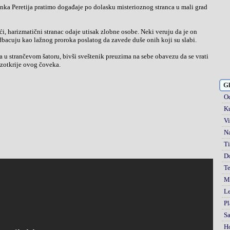
renka Peretija pratimo događaje po dolasku misterioznog stranca u mali grad
ći, harizmatični stranac odaje utisak zlobne osobe. Neki veruju da je on
odbacuju kao lažnog proroka poslatog da zavede duše onih koji su slabi.
u strančevom šatoru, bivši sveštenik preuzima na sebe obavezu da se vrati
azotkrije ovog čoveka.
Gl
Od
Ku
Vi
Na
Ti
D
Te
Mi
Le
Pl
S
H