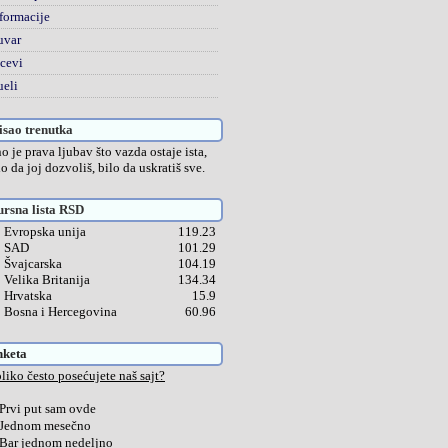
formacije
uvar
cevi
eli
sao trenutka
o je prava ljubav što vazda ostaje ista,
lo da joj dozvoliš, bilo da uskratiš sve.
rsna lista RSD
Evropska unija
119.23
SAD
101.29
Švajcarska
104.19
Velika Britanija
134.34
Hrvatska
15.9
Bosna i Hercegovina
60.96
nketa
liko često posećujete naš sajt?
Prvi put sam ovde
Jednom mesečno
Bar jednom nedeljno