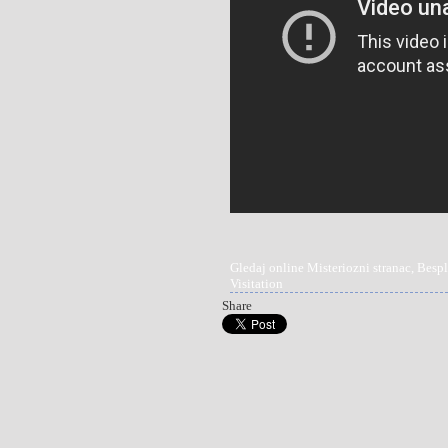
Gledaj online Misteriozni stranac, Bespl
Visitation
Share