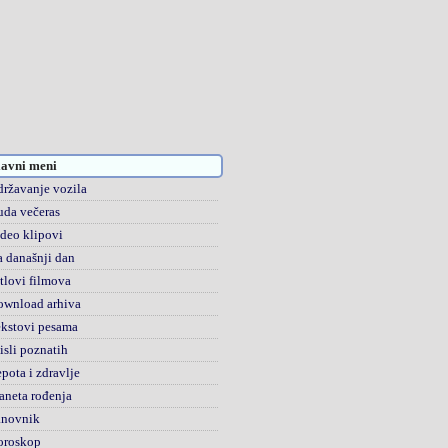
avni meni
ržavanje vozila
da večeras
deo klipovi
 današnji dan
tlovi filmova
ownload arhiva
kstovi pesama
sli poznatih
pota i zdravlje
aneta rođenja
anovnik
oroskop