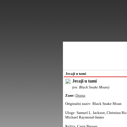
Jecaji u tami
Jecaji u tami
(en: Black Snake Moan)
Zanr:
Drama
Originalni naziv:
Black Snake Moan
Uloge:
Samuel L. Jackson, Christina Ric
Michael Raymond-James
Režija:
Craig Brewer