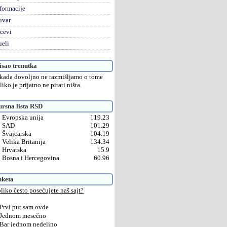
formacije
uvar
cevi
eli
sao trenutka
kada dovoljno ne razmišljamo o tome
liko je prijatno ne pitati ništa.
rsna lista RSD
Evropska unija
119.23
SAD
101.29
Švajcarska
104.19
Velika Britanija
134.34
Hrvatska
15.9
Bosna i Hercegovina
60.96
nketa
liko često posećujete naš sajt?
Prvi put sam ovde
Jednom mesečno
Bar jednom nedeljno