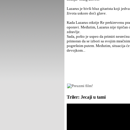
Lazarus je bivši bluz gitarista koji jed
života uskoro doći glave.
Kada Lazarus otkrije Re prekirevenu pra
oporavi. Međutim, Lazarus nije tipičan d
zdravlje.
Sada, pošto je uspeo da primiri nesrećnu
primoran da se izbori sa svojim mračnim 
pogrešnim putem. Međutim, situacija će
devojkom...
Triler: Jecaji u tami