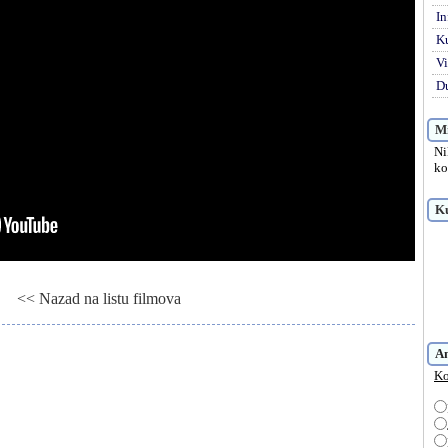
In
K
Vi
Du
Mi
Ni
ko
Ku
<< Nazad na listu filmova
 Jecaji u tami, Gledaj online Black Snake Moan, Besplatno Black Snake Moan
A
Ko