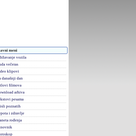
avni meni
ržavanje vozila
da večeras
deo klipovi
 današnji dan
tlovi filmova
ownload arhiva
kstovi pesama
sli poznatih
pota i zdravlje
aneta rođenja
anovnik
oroskop