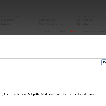
Znacenje imena
Vesti dana
Za webmastere
Horoskop
Kursna lista
Web adresar
Lektire
Stanje na putevima
Kontakt
Pocetna
Vreme
Film
Specifikacije automo
Pr
ci, Justin Timberlake, S. Epatha Merkerson, John Cothran Jr., David Banner,