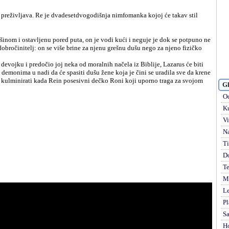
va preživljava. Re je dvadesetdvogodišnja nimfomanka kojoj će takav stil
šinom i ostavljenu pored puta, on je vodi kući i neguje je dok se potpuno ne
obročinitelj: on se više brine za njenu grešnu dušu nego za njeno fizičko
 devojku i predočio joj neka od moralnih načela iz Biblije, Lazarus će biti
demonima u nadi da će spasiti dušu žene koja je čini se uradila sve da krene
 kulminirati kada Rein posesivni dečko Roni koji uporno traga za svojom
Gl
Od
Ku
Vi
Na
Ti
D
Te
Mi
Le
Pl
S
H