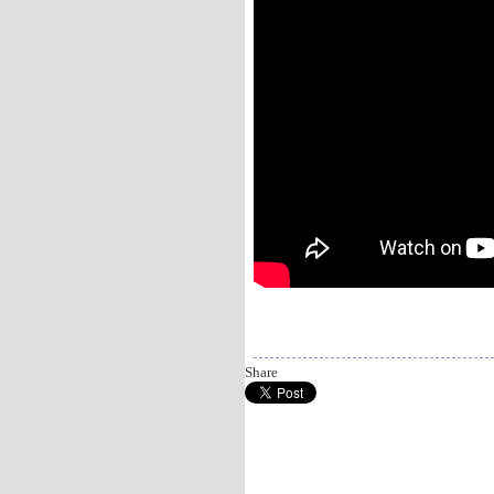
Gledaj online Jecaji u tami, Besplatno
Share