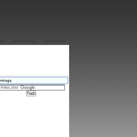
bila
Mp3 Download
Webmaster Bot
etraga