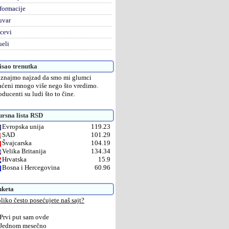
formacije
uvar
cevi
eli
sao trenutka
iznajmo najzad da smo mi glumci
aćeni mnogo više nego što vredimo.
oducenti su ludi što to čine.
rsna lista RSD
Evropska unija
119.23
SAD
101.29
Švajcarska
104.19
Velika Britanija
134.34
Hrvatska
15.9
Bosna i Hercegovina
60.96
nketa
liko često posećujete naš sajt?
Prvi put sam ovde
Jednom mesečno