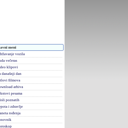
avni meni
ržavanje vozila
da večeras
deo klipovi
 današnji dan
tlovi filmova
ownload arhiva
kstovi pesama
sli poznatih
pota i zdravlje
aneta rođenja
anovnik
oroskop