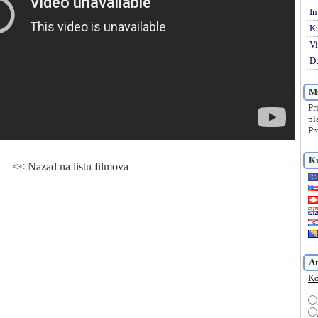
In
K
Vi
Du
Mi
Pr
pl
Pr
Ku
<< Nazad na listu filmova
an Helsing, Gledaj online Van Helsing, Besplatno Van Helsing
A
Ko