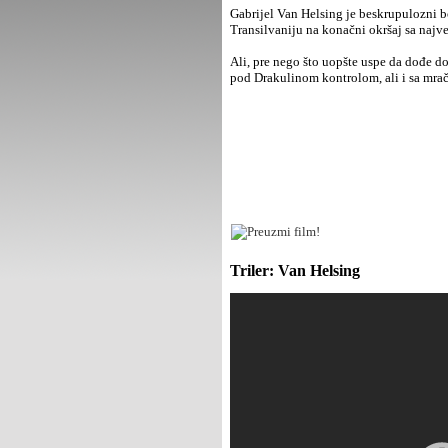
Gabrijel Van Helsing je beskrupulozni b
Transilvaniju na konačni okršaj sa naj
Ali, pre nego što uopšte uspe da dođe d
pod Drakulinom kontrolom, ali i sa mrač
Triler: Van Helsing