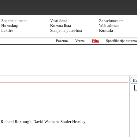
Znacenje imena
Vesti dana
Za webmastere
Horoskop
Kursna lista
Web adresar
Lektire
Stanje na putevima
Kontakt
Pocetna
Vreme
Film
Specifikacije automo
Pr
 Richard Roxburgh, David Wenham, Shuler Hensley