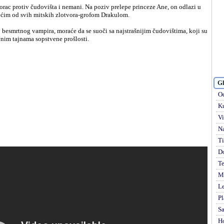
orac protiv čudovišta i nemani. Na poziv prelepe princeze Ane, on odlazi u
većim od svih mitskih zlotvora-grofom Drakulom.
o besmrtnog vampira, moraće da se suoči sa najstrašnijim čudovištima, koji su
nim tajnama sopstvene prošlosti.
Gl
Od
Ku
Vi
Na
Ti
D
Te
Mi
Le
Pl
S
H