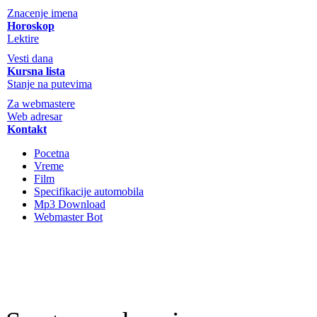
Znacenje imena
Horoskop
Lektire
Vesti dana
Kursna lista
Stanje na putevima
Za webmastere
Web adresar
Kontakt
Pocetna
Vreme
Film
Specifikacije automobila
Mp3 Download
Webmaster Bot