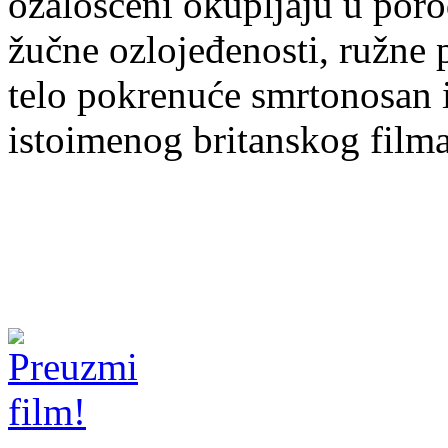
ožalošćeni okupljaju u por
žučne ozlojeđenosti, ružne 
telo pokrenuće smrtonosan 
istoimenog britanskog filma