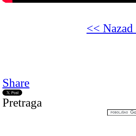
<< Nazad 
Gledaj online Smrt na sahra
Gledaj online Death at a Fu
Funeral
Share
Pretraga