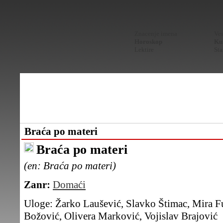
Znacenje imena
Ves
Horoskop
Kur
Lektire
Sta
Braća po materi
Braća po materi
(en: Braća po materi)
Zanr:
Domaći
Uloge:
Žarko Laušević, Slavko Štimac, Mira Fu
Božović, Olivera Marković, Vojislav Brajović