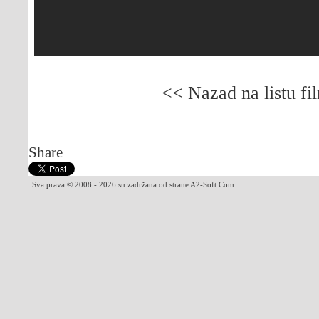
<< Nazad na listu fi
Gledaj online Braća po materi, Besplatno Braća
Braća po materi, Besplatno Braća po materi
Share
Sva prava © 2008 - 2026 su zadržana od strane A2-Soft.Com.