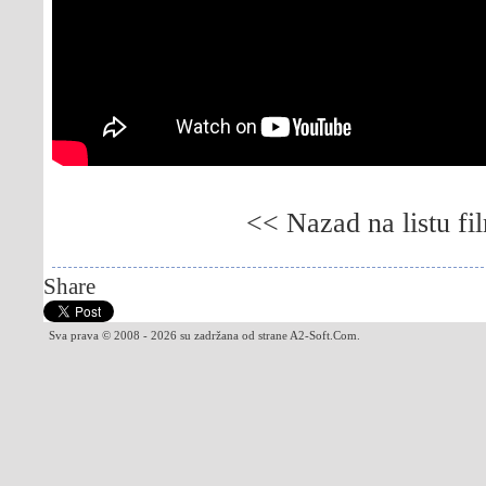
<< Nazad na listu fi
Gledaj online Inid, Besplatno Inid, Gledaj onl
Share
Sva prava © 2008 - 2026 su zadržana od strane A2-Soft.Com.