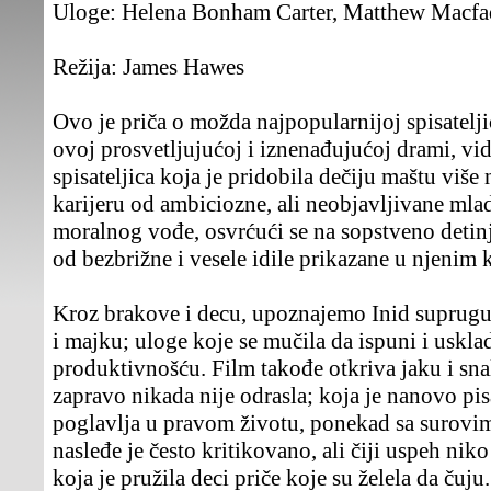
Uloge:
Helena Bonham Carter, Matthew Macfa
Režija:
James Hawes
Ovo je priča o možda najpopularnijoj spisatelji
ovoj prosvetljujućoj i iznenađujućoj drami, vi
spisateljica koja je pridobila dečiju maštu više
karijeru od ambiciozne, ali neobjavljivane mlad
moralnog vođe, osvrćući se na sopstveno detin
od bezbrižne i vesele idile prikazane u njenim 
Kroz brakove i decu, upoznajemo Inid suprugu 
i majku; uloge koje se mučila da ispuni i uskl
produktivnošću. Film takođe otkriva jaku i sna
zapravo nikada nije odrasla; koja je nanovo pi
poglavlja u pravom životu, ponekad sa surovim
nasleđe je često kritikovano, ali čiji uspeh nik
koja je pružila deci priče koje su želela da čuju.