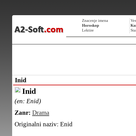
Znacenje imena
Ves
Horoskop
Kur
Lektire
Sta
Inid
Inid
(en: Enid)
Zanr:
Drama
Originalni naziv:
Enid