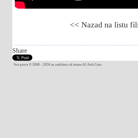
<< Nazad na listu fi
Gledaj online Džon Kju, Besplatno Džon Kju, 
Besplatno John Q
Share
Sva prava © 2008 - 2026 su zadržana od strane A2-Soft.Com.