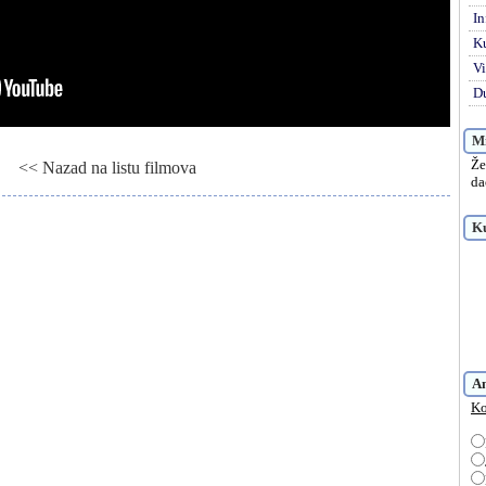
In
K
Vi
Du
Mi
Že
<< Nazad na listu filmova
da
nc tame, Gledaj online Prince of Darkness, Besplatno Prince of Darkness
Ku
A
Ko