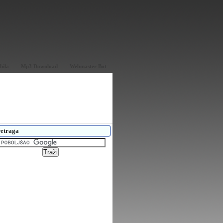
bila
Mp3 Download
Webmaster Bot
etraga