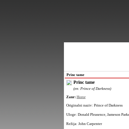
Princ tame
Princ tame
(en: Prince of Darkness)
Zanr:
Horor
Originalni naziv:
Prince of Darkness
Uloge:
Donald Pleasence, Jameson Parke
Režija:
John Carpenter