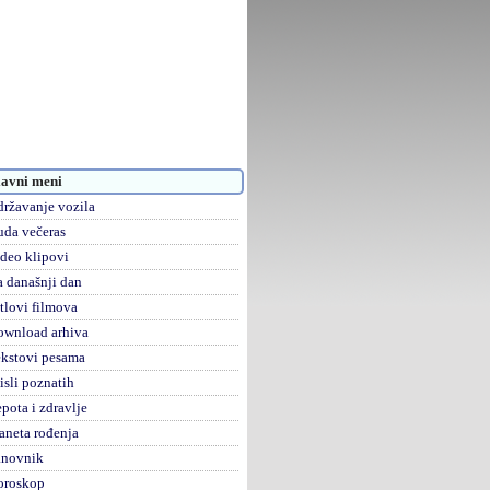
avni meni
ržavanje vozila
da večeras
deo klipovi
 današnji dan
tlovi filmova
ownload arhiva
kstovi pesama
sli poznatih
pota i zdravlje
aneta rođenja
anovnik
oroskop