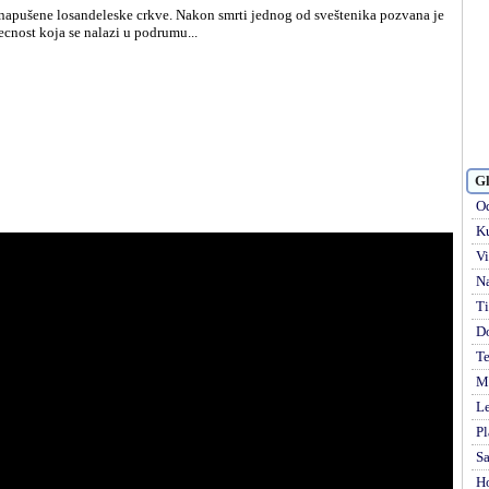
napušene losandeleske crkve. Nakon smrti jednog od sveštenika pozvana je
ecnost koja se nalazi u podrumu...
Gl
Od
Ku
Vi
Na
Ti
D
Te
Mi
Le
Pl
S
H