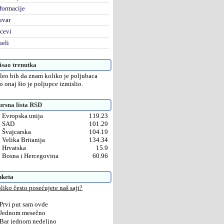
formacije
uvar
cevi
eli
sao trenutka
leo bih da znam koliko je poljubaca
o onaj što je poljupce izmislio.
rsna lista RSD
Evropska unija
119.23
SAD
101.29
Švajcarska
104.19
Velika Britanija
134.34
Hrvatska
15.9
Bosna i Hercegovina
60.96
nketa
liko često posećujete naš sajt?
Prvi put sam ovde
Jednom mesečno
Bar jednom nedeljno