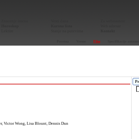
Znacenje imena
Vesti dana
Za webmastere
Horoskop
Kursna lista
Web adresar
Lektire
Stanje na putevima
Kontakt
Pocetna
Vreme
Film
Specifikacije automo
Pr
r, Victor Wong, Lisa Blount, Dennis Dun