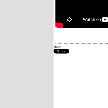
Gledaj online Princ tame, Besplatno Pri
Share