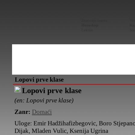
Znacenje imena
Ves
Horoskop
Kur
Lektire
Sta
Lopovi prve klase
Lopovi prve klase
(en: Lopovi prve klase)
Zanr:
Domaći
Uloge:
Emir Hadžihafizbegovic, Boro Stjepano
Dijak, Mladen Vulic, Ksenija Ugrina