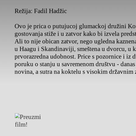
Režija:
Fadil Hadžic
Ovo je prica o putujucoj glumackoj družini Ko
gostovanja stiže i u zatvor kako bi izvela pred
Ali to nije obican zatvor, nego ugledna kazne
u Haagu i Skandinaviji, smeštena u dvorcu, u 
prvorazredna udobnost. Price s pozornice i iz dv
poruku o stanju u savremenom društvu - danas s
novina, a sutra na koktelu s visokim državnim 