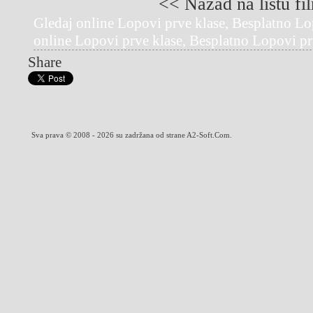
<< Nazad na listu fi
Gledaj online Lopovi prve klase, Besplatno Lo
online Lopovi prve klase, Besplatno Lopovi pr
Share
Sva prava © 2008 - 2026 su zadržana od strane A2-Soft.Com.