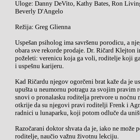
Uloge:
Danny DeVito, Kathy Bates, Ron Livin
Beverly D'Angelo
Režija:
Greg Glienna
Uspešan psiholog ima savršenu porodicu, a n
obara sve rekorde prodaje. Dr. Ričard Klejton 
poželeti: verenicu koja ga voli, roditelje koji 
i uspešnu karijeru.
Kad Ričardu njegov ogorčeni brat kaže da je us
upušta u neumornu potragu za svojim pravim ro
snovi o pronalasku roditelja pretvore u noćnu m
otkrije da su njegovi pravi roditelji Frenk i A
radnici u lunaparku, koji potom odluče da uniš
Razočarani doktor shvata da je, iako ne može p
roditelje, naučio važnu životnu lekciju.