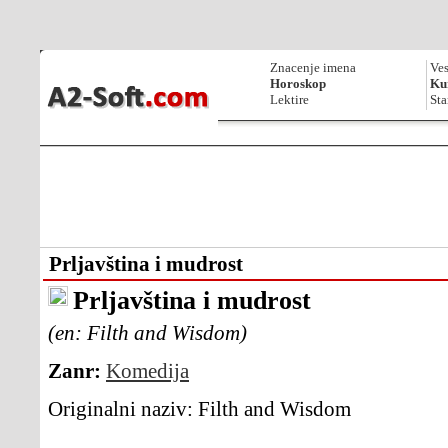
Znacenje imena
Ves
Horoskop
Kur
Lektire
Sta
Prljavština i mudrost
Prljavština i mudrost
(en: Filth and Wisdom)
Zanr:
Komedija
Originalni naziv:
Filth and Wisdom