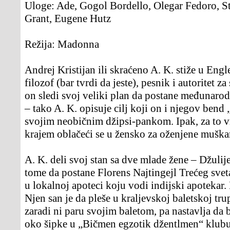
Uloge:
Ade, Gogol Bordello, Olegar Fedoro, S
Grant, Eugene Hutz
Režija:
Madonna
Andrej Kristijan ili skraćeno A. K. stiže u Engl
filozof (bar tvrdi da jeste), pesnik i autoritet z
on sledi svoj veliki plan da postane međunaro
– tako A. K. opisuje cilj koji on i njegov bend
svojim neobičnim džipsi-pankom. Ipak, za to vr
krajem oblačeći se u žensko za oženjene muška
A. K. deli svoj stan sa dve mlade žene – Džulije
tome da postane Florens Najtingejl Trećeg svet
u lokalnoj apoteci koju vodi indijski apotekar.
Njen san je da pleše u kraljevskoj baletskoj tru
zaradi ni paru svojim baletom, pa nastavlja da b
oko šipke u „Bičmen egzotik džentlmen“ klubu