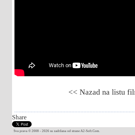
<< Nazad na listu fi
Gledaj online Prljavština i mudrost, Besplatno 
Gledaj online Filth and Wisdom, Besplatno Fi
Share
Sva prava © 2008 - 2026 su zadržana od strane A2-Soft.Com.